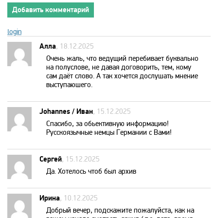
Добавить комментарий
MTV 80s
login
MTV Hits
Алла
, 18.12.2025
Очень жаль, что ведущий перебивает буквально
на полуслове, не давая договорить, тем, кому
Nat Geo Wild
сам даёт слово. А так хочется дослушать мнение
выступаюшего.
National Geographic
Johannes / Иван
, 15.12.2025
Спасибо, за обьективную информацию!
Nick Jr
Русскоязычные немцы Германии с Вами!
Nickelodeon
Сергей
, 15.12.2025
Да. Хотелось чтоб был архив
Paramount Channel
Ирина
, 10.12.2025
Добрый вечер, подскажите пожалуйста, как на