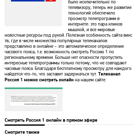
было исключительно по
Animal Planet
телевизору, теперь же развитие
технологий обеспечило
просмотр телепрограмм в
интернете: это пара кликов
BBC World News
мышкой, и все мировые
новостные ресурсы под рукой. Полезная особенность сайта викс
тв, где в числе множества популярных телеканалов
Bollywood
представлено в онлайне – это автоматическое определение
часового пояса, т.е. возможность смотреть Россию 1 по
региональному времени. Больше нет опасности пропустить
интересные телепрограммы только потому, что не совпадают
Boomerang
часовые пояса. Благодаря бесплатному просмотру для каждого
найдется что-то, что заставит задержаться тут.
Телеканал
Россия 1 можно смотреть онлайн
на нашем сайте.
Bridge TV
Discovery
Смотреть Россия 1 онлайн в прямом эфире
Discovery science
Смотрите также