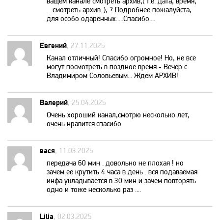
RU TV
ващем канале смотреть архив,( т.е. дата, время,
....смотреть архив..), ? Подробнее пожалуйста,
для особо одаренных.....Спасибо....
Setanta Sports Plus
Евгений
, 27.11.2025
Канал отличный! Спасибо огромное! Но, не все
Sony Sci-Fi
могут посмотреть в поздное время - Вечер с
Владимиром Соловьёвым... Ждём АРХИВ!
Sport UZ
Валерий
, 25.04.2025
Очень хороший канал,смотрю несколько лет,
Tiji
очень нравится.спасибо
Top Secret
вася
, 11.03.2025
передача 60 мин . довольно не плохая ! но
зачем ее крутить 4 часа в день . вся подаваемая
Travel and Adventure
инфа укладывается в 30 мин и зачем повторять
одно и тоже несколько раз ....
Travel Channel
Lilia
, 02.03.2025