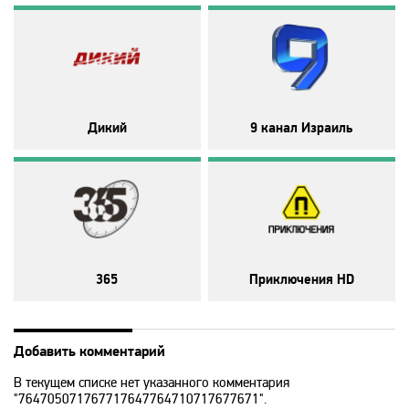
Disney
DNK
DTX
Дикий
9 канал Израиль
Europa Plus TV
Fox Life
365
Приключения HD
Galaxy TV
Gulli
Добавить комментарий
В текущем списке нет указанного комментария
History
"764705071767717647764710717677671".