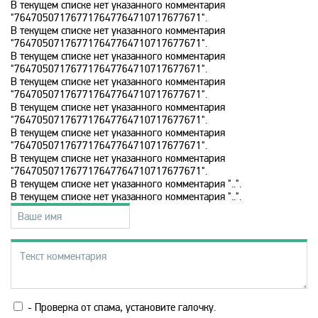
В текущем списке нет указанного комментария
"764705071767717647764710717677671".
History 2
В текущем списке нет указанного комментария
"764705071767717647764710717677671".
В текущем списке нет указанного комментария
"764705071767717647764710717677671".
Hollywood
В текущем списке нет указанного комментария
"764705071767717647764710717677671".
В текущем списке нет указанного комментария
ICTV
"764705071767717647764710717677671".
В текущем списке нет указанного комментария
"764705071767717647764710717677671".
В текущем списке нет указанного комментария
ID Xtra
"764705071767717647764710717677671".
В текущем списке нет указанного комментария "..".
В текущем списке нет указанного комментария "..".
Kazakh TV KZ
KazSport
MTV 00s
- Проверка от спама, установите галочку.