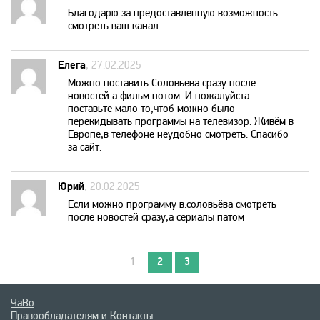
Благодарю за предоставленную возможность
смотреть ваш канал.
TV XXI
Елега
, 27.02.2025
UDAR
Можно поставить Соловьева сразу после
новостей а фильм потом. И пожалуйста
поставьте мало то,чтоб можно было
Viasat Explorer
перекидывать программы на телевизор. Живём в
Европе,в телефоне неудобно смотреть. Спасибо
за сайт.
Viasat Nature
Юрий
, 20.02.2025
Viasat Sport
Если можно программу в.соловьёва смотреть
после новостей сразу,а сериалы патом
VIP Comedy
1
2
3
VIP Megahit
ЧаВо
Правообладателям и Контакты