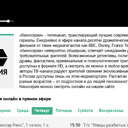
«Киносерия» - телеканал, транслирующий лучшие соврем
сериалы. Ежедневно в эфире канала десятки драматическ
фильмов от таких медиагигантов как BBC, Disney, France Te
«Киносерии» невероятно обширная, отвечает ожиданиям 
требовательных зрителей. Всевозможные детективы, поли
драмы, фантастика, криминальные и психологические трил
доступны в формате HD, а смотреть их можно в любое вре
авторы ТВ-канала радуют зрителей свежими эксклюзивны
в
России
доступны лишь на этом медиапортале. Рассчитан
разных возрастов – от подростков и до людей пенсионног
Киносерия можно смотреть онлайн на нашем сайте.
я онлайн в прямом эфире
орник
Среда
Четверг
Пятница
Суббота
Воскресенье
иccap Рeкc", 1 ceзoн, 1 c.
15:50
Т/c "Улицы paзбитых 