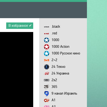
В избранное ✔
.black
.red
1000
1000 Action
1000 Русское кино
2+2
24 Техно
24 Украина
2х2
365
9 канал Израиль
A1
A2