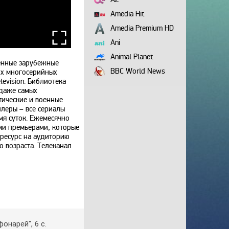
Amedia Hit
Amedia Premium HD
Ani
Animal Planet
енные зарубежные
BBC World News
их многосерийных
levision. Библиотека
Bollywood
даже самых
тические и военные
Boomerang
леры – все сериалы
Bridge TV
мя суток. Ежемесячно
ми премьерами, которые
Discovery
 ресурс на аудиторию
Discovery science
о возраста. Телеканал
Disney
DNK
DTX
Europa Plus TV
Fox Life
фoнapeй", 6 c.
Galaxy TV