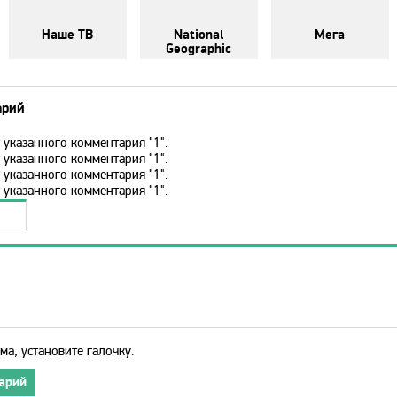
Наше ТВ
National
Мега
Geographic
арий
 указанного комментария "1".
 указанного комментария "1".
 указанного комментария "1".
 указанного комментария "1".
ма, установите галочку.
арий