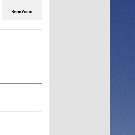
RU TV
КиноУжас
Setanta Sports Plus
Sony Sci-Fi
Sport UZ
Tiji
Top Secret
Travel and Adventure
Travel Channel
TV XXI
UDAR
Viasat Explorer
Viasat Nature
Viasat Sport
VIP Comedy
VIP Megahit
VIP Premiere