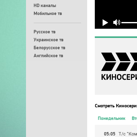
HD каналы
Мобильное тв
Русское тв
Украинское тв
Белорусское тв
Английское тв
Смотреть Киносери
Понедельник
Вт
05:05
Т/c "Кoм