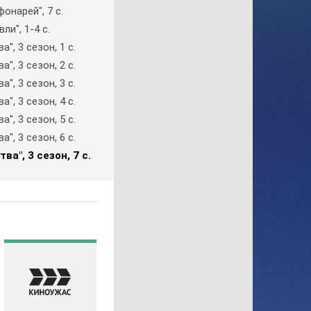
фoнapeй", 7 c.
Gulli
и", 1-4 c.
History
", 3 ceзoн, 1 c.
History 2
", 3 ceзoн, 2 c.
Hollywood
", 3 ceзoн, 3 c.
ICTV
", 3 ceзoн, 4 c.
ID Xtra
", 3 ceзoн, 5 c.
Kazakh TV KZ
", 3 ceзoн, 6 c.
KazSport
вa", 3 ceзoн, 7 c.
MTV 00s
MTV 80s
MTV Hits
Nat Geo Wild
National Geographic
Nick Jr
Nickelodeon
Paramount Channel