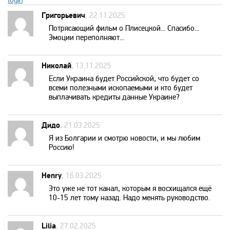
RU TV
login
Григорьевич
, 22.11.2025
Потрясающий фильм о Плисецкой... Спасибо...
Setanta Sports Plus
Эмоции переполняют...
Sony Sci-Fi
Николай
, 13.11.2025
Если Украина будет Российской, что будет со
всеми полезными ископаемыми и кто будет
Sport UZ
выплачивать кредиты данные Украине?
Tiji
Дидо
, 21.03.2025
Я из Болгарии и смотрю новости, и мы любим
Россию!
Top Secret
Henry
, 16.03.2025
Travel and Adventure
Это уже не тот канал, которым я восхищался ещё
10-15 лет тому назад. Надо менять руководство.
Travel Channel
Lilia
, 27.02.2025