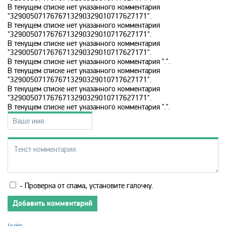
В текущем списке нет указанного комментария
MTV 80s
"3290050717676713290329010717627171".
В текущем списке нет указанного комментария
"3290050717676713290329010717627171".
MTV Hits
В текущем списке нет указанного комментария
"3290050717676713290329010717627171".
В текущем списке нет указанного комментария ".".
В текущем списке нет указанного комментария
Nat Geo Wild
"3290050717676713290329010717627171".
В текущем списке нет указанного комментария
"3290050717676713290329010717627171".
National Geographic
В текущем списке нет указанного комментария ".".
Nick Jr
Nickelodeon
- Проверка от спама, установите галочку.
Paramount Channel
Добавить комментарий