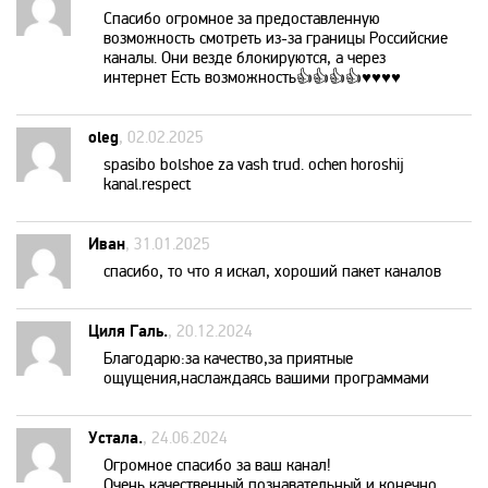
Спасибо огромное за предоставленную
возможность смотреть из-за границы Российские
TV XXI
каналы. Они везде блокируются, а через
интернет Есть возможность👍👍👍👍♥️♥️♥️♥️
UDAR
oleg
, 02.02.2025
spasibo bolshoe za vash trud. ochen horoshij
Viasat Explorer
kanal.respect
Viasat Nature
Иван
, 31.01.2025
спасибо, то что я искал, хороший пакет каналов
Viasat Sport
Циля Галь.
, 20.12.2024
Благодарю:за качество,за приятные
VIP Comedy
ощущения,наслаждаясь вашими программами
Устала.
, 24.06.2024
VIP Megahit
Огромное спасибо за ваш канал!
Очень качественный,познавательный и конечно