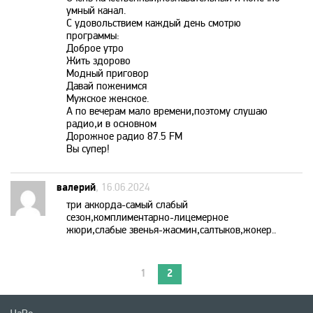
умный канал.
VIP Premiere
С удовольствием каждый день смотрю
программы:
Доброе утро
XSport
Жить здорово
Модный приговор
Давай поженимся
Zee TV
Мужское женское.
А по вечерам мало времени,поэтому слушаю
радио,и в основном
Дорожное радио 87.5 FM
Zoom
Вы супер!
Авто Плюс
валерий
, 16.06.2024
три аккорда-самый слабый
сезон,комплиментарно-лицемерное
Беларусь 1
жюри,слабые звенья-жасмин,салтыков,жокер..
Беларусь 3
1
2
Беларусь 5