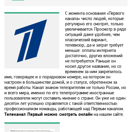
Animal Planet
С момента основания «Первого
канала» число людей, которые
регулярно его смотрят, только
BBC World News
увеличивается. Просмотр в ряде
ситуаций даже удобнее, чем
классический вариант,
Bollywood
телевизор, да и затрат требует
меньше: оплаты интернета
достаточно, других вложений
Boomerang
не потребуется. Раньше он
носил другое название, но со
временем за ним закрепилось
имя, говорящее и о порядковом номере, на котором он
Bridge TV
настроен в большинстве домой, и о статусе, обретенном за
время работы. Канал знаком телезрителям не только
России
, но
и всего мира, именно по его телепрограмме иностранные
Discovery
пользователи могут составить мнение о стране. Он уже не один
десяток лет успешно справляется с такой ответственностью:
профессионализм команды, работающей над Первым каналом.
Телеканал Первый можно смотреть онлайн
на нашем сайте.
Discovery science