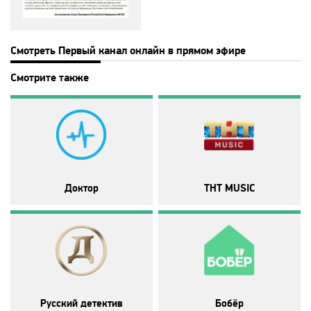
Disney
DNK
Смотреть Первый канал онлайн в прямом эфире
Смотрите также
DTX
Europa Plus TV
Fox Life
Доктор
ТНТ MUSIC
Galaxy TV
Gulli
History
Русский детектив
Бобёр