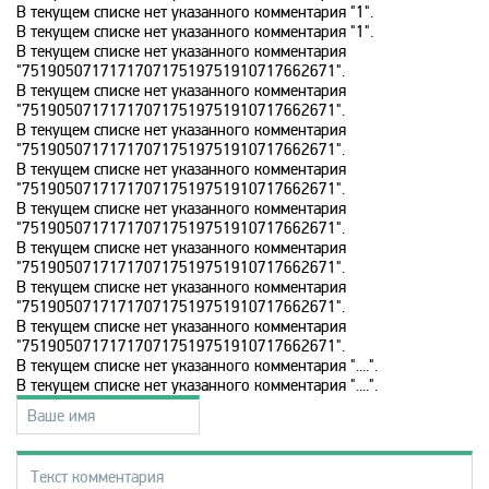
В текущем списке нет указанного комментария "1".
Discovery
В текущем списке нет указанного комментария "1".
В текущем списке нет указанного комментария
"751905071717170717519751910717662671".
В текущем списке нет указанного комментария
Discovery science
"751905071717170717519751910717662671".
В текущем списке нет указанного комментария
"751905071717170717519751910717662671".
Disney
В текущем списке нет указанного комментария
"751905071717170717519751910717662671".
В текущем списке нет указанного комментария
"751905071717170717519751910717662671".
DNK
В текущем списке нет указанного комментария
"751905071717170717519751910717662671".
В текущем списке нет указанного комментария
DTX
"751905071717170717519751910717662671".
В текущем списке нет указанного комментария
"751905071717170717519751910717662671".
Europa Plus TV
В текущем списке нет указанного комментария "....".
В текущем списке нет указанного комментария "....".
Fox Life