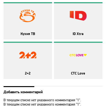
Amedia Premium HD
Ani
Кухня ТВ
ID Xtra
Animal Planet
BBC World News
Bollywood
2+2
СТС Love
Boomerang
Добавить комментарий
Bridge TV
В текущем списке нет указанного комментария "1".
В текущем списке нет указанного комментария "1".