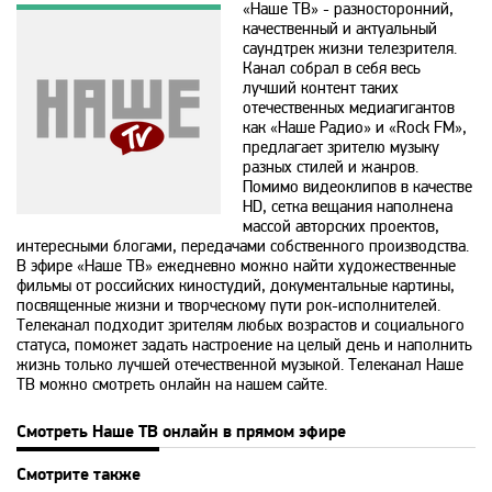
«Наше ТВ» - разносторонний,
24 Техно
качественный и актуальный
саундтрек жизни телезрителя.
Канал собрал в себя весь
24 Украина
лучший контент таких
отечественных медиагигантов
как «Наше Радио» и «Rock FM»,
2х2
предлагает зрителю музыку
разных стилей и жанров.
Помимо видеоклипов в качестве
HD, сетка вещания наполнена
365
массой авторских проектов,
интересными блогами, передачами собственного производства.
В эфире «Наше ТВ» ежедневно можно найти художественные
9 канал Израиль
фильмы от российских киностудий, документальные картины,
посвященные жизни и творческому пути рок-исполнителей.
Телеканал подходит зрителям любых возрастов и социального
статуса, поможет задать настроение на целый день и наполнить
A1
жизнь только лучшей отечественной музыкой. Телеканал Наше
ТВ можно смотреть онлайн на нашем сайте.
A2
Смотреть Наше ТВ онлайн в прямом эфире
Смотрите также
Amedia Hit