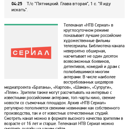
04:25
Т/c "Пятницкий. Глaвa втopaя", 1 c. "Я идy
Animal Planet
иcкaть".
BBC World News
Телеканал «НТВ Сериал» в
круглосуточном режиме
показывает лучшие российские
художественные фильмы
Bollywood
телесериалы. Библиотека канала
невероятно обширная,
насчитывает не один десяток
Boomerang
всевозможных боевиков,
детективов, комедий и драм с
полюбившимися многим
Bridge TV
актерами. В числе наиболее
востребованных шедевров
медиапроекта «Братаны», «Карпов», «Шаман», «Супруги»,
«Пляж». Зрители также могут рассчитывать на интервью с
Discovery
известными российскими актерами, топ-чарты кино, свежие
новости со съемочных площадок. Архив «НТВ Сериал»
регулярно пополняется свежими новинками как собственного
Discovery science
производства, так и от известных отечественных студий.
Смотреть канал можно в формате высокого качества зрителям в
возрасте от 16 лет и старше. Телеканал НТВ Сериал можно
смотреть онлайн на нашем сайте.