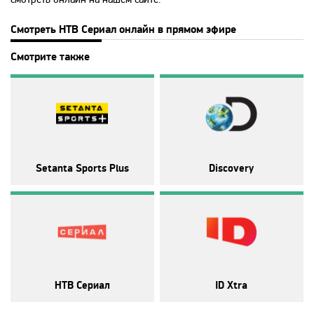
Disney
Смотреть НТВ Сериал онлайн в прямом эфире
DNK
Смотрите также
DTX
Europa Plus TV
Setanta Sports Plus
Discovery
Fox Life
Galaxy TV
Gulli
НТВ Сериал
ID Xtra
History