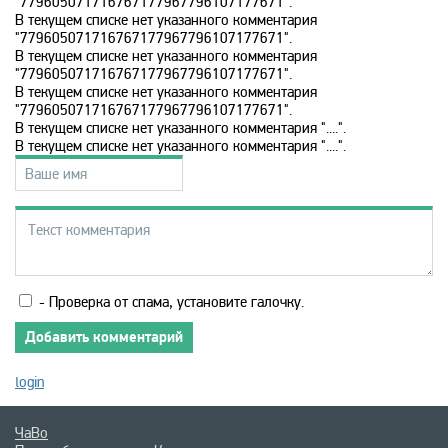
"779605071716767177967796107177671".
В текущем списке нет указанного комментария
MTV 80s
"779605071716767177967796107177671".
В текущем списке нет указанного комментария
"779605071716767177967796107177671".
MTV Hits
В текущем списке нет указанного комментария
"779605071716767177967796107177671".
В текущем списке нет указанного комментария "....".
Nat Geo Wild
В текущем списке нет указанного комментария "....".
National Geographic
Nick Jr
- Проверка от спама, установите галочку.
Nickelodeon
Добавить комментарий
login
Paramount Channel
ЧаВо