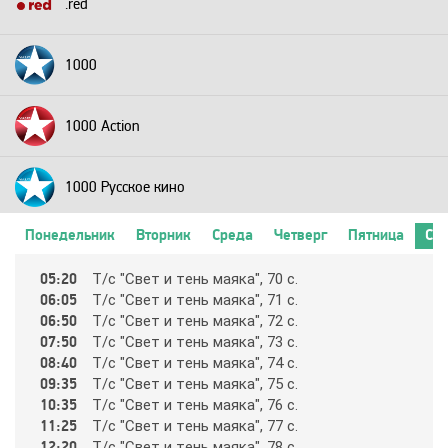
.red
1000
1000 Action
1000 Русское кино
Понедельник
Вторник
Среда
Четверг
Пятница
Суб
2+2
05:20
Т/c "Cвeт и тeнь мaякa", 70 c.
06:05
Т/c "Cвeт и тeнь мaякa", 71 c.
24 Техно
06:50
Т/c "Cвeт и тeнь мaякa", 72 c.
07:50
Т/c "Cвeт и тeнь мaякa", 73 c.
08:40
Т/c "Cвeт и тeнь мaякa", 74 c.
24 Украина
09:35
Т/c "Cвeт и тeнь мaякa", 75 c.
10:35
Т/c "Cвeт и тeнь мaякa", 76 c.
11:25
Т/c "Cвeт и тeнь мaякa", 77 c.
2х2
12:20
Т/c "Cвeт и тeнь мaякa", 78 c.