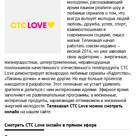
молодежи, рассказывающий
ярким языком реалити-шоу и
любимых сериалов о том, что
365
всегда волнует молодых людей:
любовь, дружба, успех, спорт,
взаимоотношения в
9 канал Израиль
современном социуме, смысл
жизни. Телеканал начал
работать совсем недавно –
A1
весной 2014, но уже завоевал
свою аудиторию – энергичных,
жизнерадостных, целеустремленных, неравнодушных
поклонников качественного отечественного телепродукта. СТС
A2
Love демонстрирует всенародно любимые сериалы «Кадетство»,
«Папины дочки» и многие другие. Но еще больше проектов
находится в разработке. Этот телеканал не устает удивлять
Amedia Hit
зрителя и делиться с ним интересными идеями. Эфирное время
заполняют не развлекательные программы, а жизненные,
интересные продукты, заражающие оптимизмом и жизненной
энергией молодости.
Amedia Premium HD
Телеканал СТС Love можно смотреть
онлайн
на нашем сайте.
Ani
Смотреть СТС Love онлайн в прямом эфире