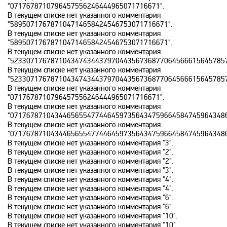
Disney
"0717678710796457556246444965071716671".
В текущем списке нет указанного комментария
"589507176787104714658424546753071716671".
DNK
В текущем списке нет указанного комментария
"589507176787104714658424546753071716671".
В текущем списке нет указанного комментария
"52330717678710434743443797044356736877064566615645785
DTX
В текущем списке нет указанного комментария
"52330717678710434743443797044356736877064566615645785
В текущем списке нет указанного комментария
Europa Plus TV
"0717678710796457556246444965071716671".
В текущем списке нет указанного комментария
"07176787104344656554774464597356434759664584745964348
В текущем списке нет указанного комментария
Fox Life
"07176787104344656554774464597356434759664584745964348
В текущем списке нет указанного комментария "3".
В текущем списке нет указанного комментария "2".
Galaxy TV
В текущем списке нет указанного комментария "2".
В текущем списке нет указанного комментария "3".
В текущем списке нет указанного комментария "4".
Gulli
В текущем списке нет указанного комментария "4".
В текущем списке нет указанного комментария "6".
В текущем списке нет указанного комментария "6".
В текущем списке нет указанного комментария "10".
History
В текущем списке нет указанного комментария "10".