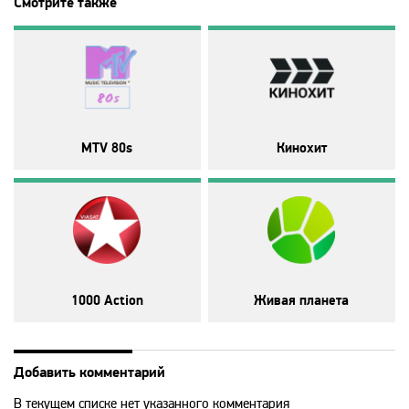
Смотрите также
Animal Planet
BBC World News
Bollywood
MTV 80s
Кинохит
Boomerang
Bridge TV
Discovery
1000 Action
Живая планета
Discovery science
Добавить комментарий
В текущем списке нет указанного комментария