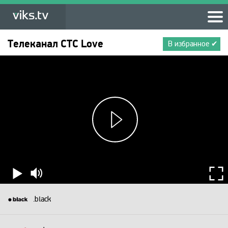
Телеканал
СТС Love
В избранное ✔
.black