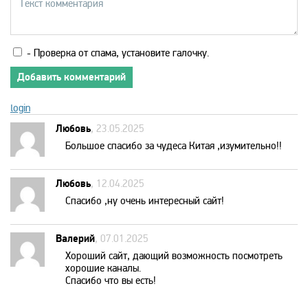
History 2
- Проверка от спама, установите галочку.
Hollywood
Добавить комментарий
login
ICTV
Любовь
, 23.05.2025
Большое спасибо за чудеса Китая ,изумительно!!
ID Xtra
Любовь
, 12.04.2025
Kazakh TV KZ
Спасибо ,ну очень интересный сайт!
Валерий
, 07.01.2025
KazSport
Хороший сайт, дающий возможность посмотреть
хорошие каналы.
Спасибо что вы есть!
MTV 00s