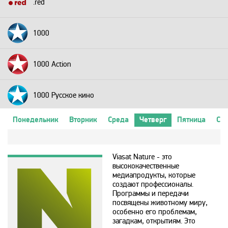
.red
1000
1000 Action
1000 Русское кино
Понедельник
Вторник
Среда
Четверг
Пятница
Суб
2+2
Viasat Nature - это
24 Техно
высококачественные
медиапродукты, которые
создают профессионалы.
24 Украина
Программы и передачи
посвящены животному миру,
особенно его проблемам,
2х2
загадкам, открытиям. Это