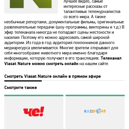
лучшее видео, самые
интересные рассказы от
талантливых тележурналистов
365
со всего мира. А также
необычные репортажи, документальные фильмы, оригинальные
развлекательные передачи (шоу-программы, викторины и т.д.) В
9 канал Израиль
эфир телеканала никогда не попадают сцены жестокости и
насилия. Поэтому его можно адресовать самой широкой
аудитории. Из года в год аудитория поклонников данного
медиаресурса увеличивается. Многие зрители открывают для
A1
себя многообразие животного мира именно благодаря
информации, которую получают в его трансляциях.
Телеканал
Viasat Nature можно смотреть онлайн
на нашем сайте.
A2
Смотреть Viasat Nature онлайн в прямом эфире
Amedia Hit
Смотрите также
Amedia Premium HD
Ani