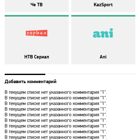
Че ТВ
KazSport
Animal Planet
BBC World News
Bollywood
НТВ Сериал
Ani
Boomerang
Добавить комментарий
Bridge TV
В текущем списке нет указанного комментария "1".
В текущем списке нет указанного комментария "1".
Discovery
В текущем списке нет указанного комментария "1".
В текущем списке нет указанного комментария "1".
В текущем списке нет указанного комментария "1".
В текущем списке нет указанного комментария "1".
Discovery science
В текущем списке нет указанного комментария "1".
В текущем списке нет указанного комментария "1".
В текущем списке нет указанного комментария "1".