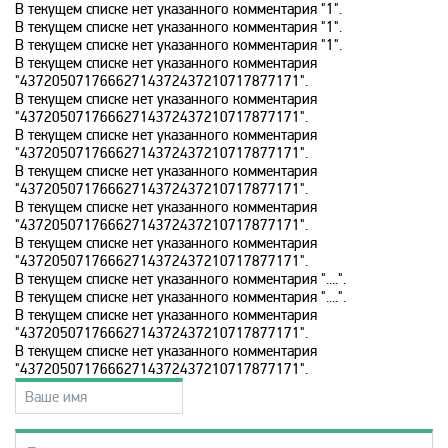
Disney
В текущем списке нет указанного комментария "1".
В текущем списке нет указанного комментария "1".
В текущем списке нет указанного комментария "1".
В текущем списке нет указанного комментария
DNK
"43720507176662714372437210717877171".
В текущем списке нет указанного комментария
"43720507176662714372437210717877171".
DTX
В текущем списке нет указанного комментария
"43720507176662714372437210717877171".
В текущем списке нет указанного комментария
Europa Plus TV
"43720507176662714372437210717877171".
В текущем списке нет указанного комментария
"43720507176662714372437210717877171".
В текущем списке нет указанного комментария
Fox Life
"43720507176662714372437210717877171".
В текущем списке нет указанного комментария "....".
В текущем списке нет указанного комментария "....".
Galaxy TV
В текущем списке нет указанного комментария
"43720507176662714372437210717877171".
В текущем списке нет указанного комментария
Gulli
"43720507176662714372437210717877171".
History