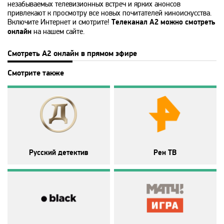
Disney
незабываемых телевизионных встреч и ярких анонсов
привлекают к просмотру все новых почитателей киноискусства.
Включите Интернет и смотрите!
Телеканал A2 можно смотреть
онлайн
на нашем сайте.
DNK
Смотреть A2 онлайн в прямом эфире
DTX
Смотрите также
Europa Plus TV
Fox Life
Русский детектив
Рен ТВ
Galaxy TV
Gulli
History