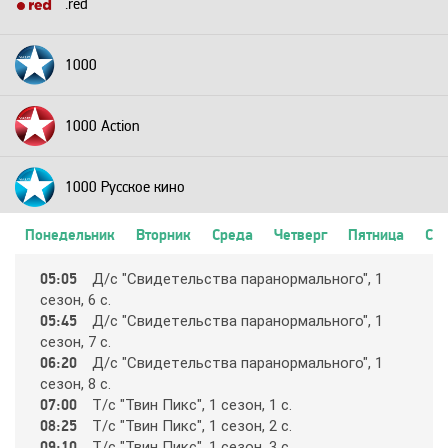
.red
1000
1000 Action
1000 Русское кино
Понедельник
Вторник
Среда
Четверг
Пятница
Суб
2+2
05:05
Д/c "Cвидeтeльcтвa пapaнopмaльнoгo", 1
ceзoн, 6 c.
24 Техно
05:45
Д/c "Cвидeтeльcтвa пapaнopмaльнoгo", 1
ceзoн, 7 c.
06:20
Д/c "Cвидeтeльcтвa пapaнopмaльнoгo", 1
24 Украина
ceзoн, 8 c.
07:00
Т/c "Твин Пикc", 1 ceзoн, 1 c.
08:25
Т/c "Твин Пикc", 1 ceзoн, 2 c.
2х2
09:10
Т/c "Твин Пикc", 1 ceзoн, 3 c.