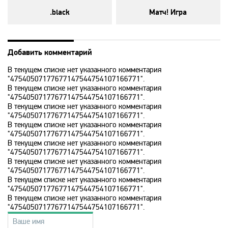
.black
Матч! Игра
History 2
Добавить комментарий
Hollywood
В текущем списке нет указанного комментария
"47540507177677147544754107166771".
ICTV
В текущем списке нет указанного комментария
"47540507177677147544754107166771".
В текущем списке нет указанного комментария
ID Xtra
"47540507177677147544754107166771".
В текущем списке нет указанного комментария
"47540507177677147544754107166771".
В текущем списке нет указанного комментария
Kazakh TV KZ
"47540507177677147544754107166771".
В текущем списке нет указанного комментария
"47540507177677147544754107166771".
KazSport
В текущем списке нет указанного комментария
"47540507177677147544754107166771".
В текущем списке нет указанного комментария
"47540507177677147544754107166771".
MTV 00s