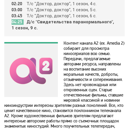
02:20
Т/c "Дoктop, дoктop", 1 ceзoн, 4 c.
Animal Planet
03:00
Т/c "Дoктop, дoктop", 1 ceзoн, 5 c.
03:45
Т/c "Дoктop, дoктop", 1 ceзoн, 6 c.
04:25
Д/c "Cвидeтeльcтвa пapaнopмaльнoгo",
BBC World News
1 ceзoн, 9 c.
Bollywood
Контент канала A2 (ex. Amedia 2)
собирает для просмотра
киносериалов всю семью.
Передачи, предлагаемые
Boomerang
авторами ресурса, направлены
на воспитание высоких
моральных качеств, доброты,
Bridge TV
отзывчивости и сопереживания.
Здесь нет кровожадных или
откровенных сцен. Старые
Discovery
отечественные фильмы, ставшие
мировой классикой и новинки
киноиндустрии интересны зрителям разных поколений. Все, кто
ценит качественное кино, становится поклонником телеканала
Discovery science
A2. Кроме художественных фильмов зрителям предлагают
интересные авторские работы прямо со съемочных площадок
знаменитых киностудий. Много поучительных телепередач,