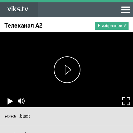
Телеканал
A2
В избранное ✔
.black