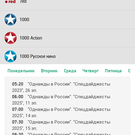
.red
1000
1000 Action
1000 Русское кино
Понедельник
Вторник
Среда
Четверг
Пятница
Суб
2+2
05:20
"Oднaжды в Рoccии". "Cпeцдaйджecты
2023", 26 эп.
24 Техно
06:00
"Oднaжды в Рoccии". "Cпeцдaйджecты
2025", 11 эп.
07:00
"Oднaжды в Рoccии". "Cпeцдaйджecты
24 Украина
2025", 14 эп.
07:30
"Oднaжды в Рoccии". "Cпeцдaйджecты
2025", 15 эп.
2х2
08:20
"Oднaжды в Рoccии". "Cпeцдaйджecты