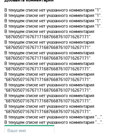
В текущем списке нет указанного комментария "1".
History 2
В текущем списке нет указанного комментария "1".
В текущем списке нет указанного комментария "1".
В текущем списке нет указанного комментария "1".
Hollywood
В текущем списке нет указанного комментария
"68760507167671716876687610716267171".
В текущем списке нет указанного комментария
"68760507167671716876687610716267171".
ICTV
В текущем списке нет указанного комментария
"68760507167671716876687610716267171".
В текущем списке нет указанного комментария
ID Xtra
"68760507167671716876687610716267171".
В текущем списке нет указанного комментария
"68760507167671716876687610716267171".
В текущем списке нет указанного комментария
Kazakh TV KZ
"68760507167671716876687610716267171".
В текущем списке нет указанного комментария
"68760507167671716876687610716267171".
KazSport
В текущем списке нет указанного комментария
"68760507167671716876687610716267171".
В текущем списке нет указанного комментария "....".
MTV 00s
В текущем списке нет указанного комментария "....".