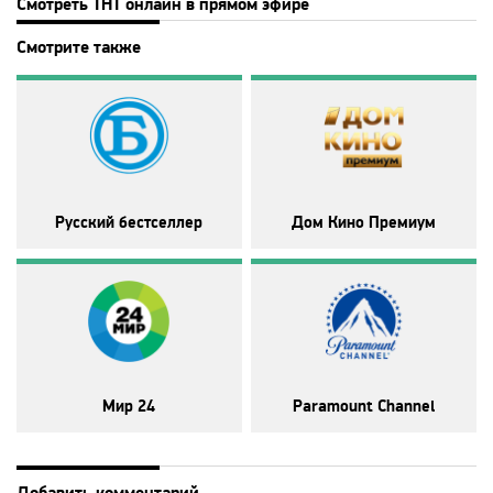
Disney
Смотреть ТНТ онлайн в прямом эфире
Смотрите также
DNK
DTX
Europa Plus TV
Русский бестселлер
Дом Кино Премиум
Fox Life
Galaxy TV
Gulli
Мир 24
Paramount Channel
History
Добавить комментарий