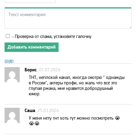
MTV 80s
MTV Hits
- Проверка от спама, установите галочку.
Nat Geo Wild
Добавить комментарий
login
National Geographic
Борис
, 01.07.2024
ТНТ, неплохой канал, иногда смотрю " однажды
Nick Jr
в России", актеры профи, но жаль что всё это
глупая ржака, мне нравится добродушный
юмор.
Nickelodeon
Саша
, 25.03.2024
Paramount Channel
У меня нету тнт хоть тут можно посмотреть 😭
😭😭