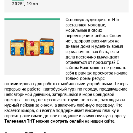
2025", 19 эп.
Animal Planet
Основную аудиторию «ТНТ»
BBC World News
составляют молодые,
мобильные в своих
перемещениях ребята. Спору
нет, здорово растянуться на
Bollywood
диване дома и уделить время
сериалам, но как быть, если
дела постоянно вынуждают
Boomerang
отрываться от просмотра? С
сайтом Викс можно не держать
себя в рамках просмотра канала
только дома: ресурс
Bridge TV
оптимизирован для работы с мобильными устройствами. Теперь
перерыв на работе, «автобусный тур» по городу, предвкушение
неповторимой девушки, затерявшейся в море брендовой
Discovery
одежды – повод не терзаться от скуки, не зевать, разглядывая
нудный пейзаж за окном, а включить любимую передачу. Что
касается юмора, он всегда поддерживает высокую планку и
Discovery science
скрасит даже самое долгое ожидание и самую скучную дорогу.
Телеканал ТНТ можно смотреть онлайн
на нашем сайте.