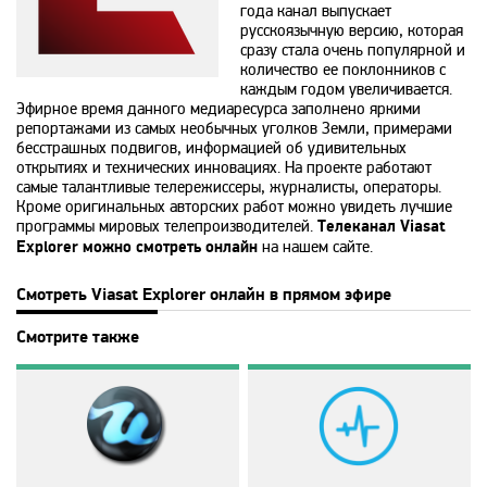
года канал выпускает
русскоязычную версию, которая
History 2
сразу стала очень популярной и
количество ее поклонников с
каждым годом увеличивается.
Эфирное время данного медиаресурса заполнено яркими
Hollywood
репортажами из самых необычных уголков Земли, примерами
бесстрашных подвигов, информацией об удивительных
открытиях и технических инновациях. На проекте работают
ICTV
самые талантливые телережиссеры, журналисты, операторы.
Кроме оригинальных авторских работ можно увидеть лучшие
программы мировых телепроизводителей.
Телеканал Viasat
ID Xtra
Explorer можно смотреть онлайн
на нашем сайте.
Смотреть Viasat Explorer онлайн в прямом эфире
Kazakh TV KZ
Смотрите также
KazSport
MTV 00s