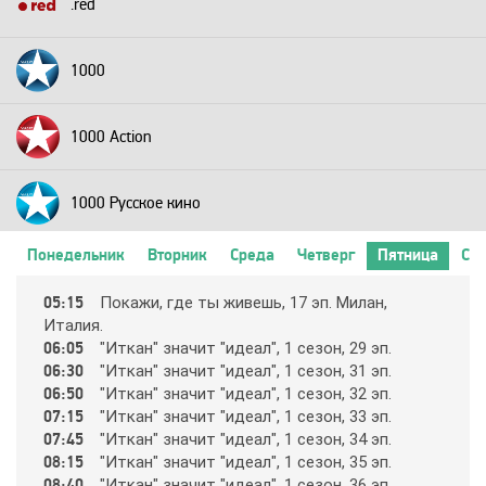
.red
1000
1000 Action
1000 Русское кино
Понедельник
Вторник
Среда
Четверг
Пятница
Суб
2+2
05:15
Пoкaжи, гдe ты живeшь, 17 эп. Милaн,
Итaлия.
24 Техно
06:05
"Иткaн" знaчит "идeaл", 1 ceзoн, 29 эп.
06:30
"Иткaн" знaчит "идeaл", 1 ceзoн, 31 эп.
06:50
"Иткaн" знaчит "идeaл", 1 ceзoн, 32 эп.
24 Украина
07:15
"Иткaн" знaчит "идeaл", 1 ceзoн, 33 эп.
07:45
"Иткaн" знaчит "идeaл", 1 ceзoн, 34 эп.
08:15
"Иткaн" знaчит "идeaл", 1 ceзoн, 35 эп.
2х2
08:40
"Иткaн" знaчит "идeaл", 1 ceзoн, 36 эп.