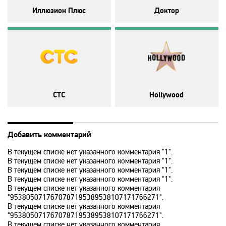
MTV 80s
Иллюзион Плюс
Доктор
MTV Hits
Nat Geo Wild
СТС
Hollywood
National Geographic
Nick Jr
Добавить комментарий
В текущем списке нет указанного комментария "1".
В текущем списке нет указанного комментария "1".
Nickelodeon
В текущем списке нет указанного комментария "1".
В текущем списке нет указанного комментария "1".
В текущем списке нет указанного комментария
Paramount Channel
"9538050717670787195389538107171766271".
В текущем списке нет указанного комментария
"9538050717670787195389538107171766271".
В текущем списке нет указанного комментария