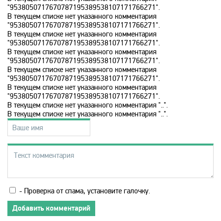
RU TV
"9538050717670787195389538107171766271".
В текущем списке нет указанного комментария
"9538050717670787195389538107171766271".
Setanta Sports Plus
В текущем списке нет указанного комментария
"9538050717670787195389538107171766271".
В текущем списке нет указанного комментария
Sony Sci-Fi
"9538050717670787195389538107171766271".
В текущем списке нет указанного комментария
"9538050717670787195389538107171766271".
В текущем списке нет указанного комментария
Sport UZ
"9538050717670787195389538107171766271".
В текущем списке нет указанного комментария "..".
В текущем списке нет указанного комментария "..".
Tiji
Top Secret
Travel and Adventure
- Проверка от спама, установите галочку.
Добавить комментарий
Travel Channel