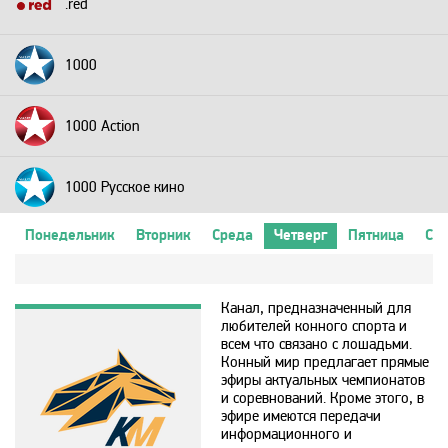
.red
1000
1000 Action
1000 Русское кино
Понедельник
Вторник
Среда
Четверг
Пятница
Суб
2+2
Канал, предназначенный для
24 Техно
любителей конного спорта и
всем что связано с лошадьми.
Конный мир предлагает прямые
24 Украина
эфиры актуальных чемпионатов
и соревнований. Кроме этого, в
эфире имеются передачи
2х2
информационного и