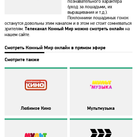
познавательного характера
(уход за лошадьми, их
выращивания и т.д.).
365
Поклонники лошадиных гонок
останутся довольны этим каналом и в этом не стоит сомневаться
зрителям.
Телеканал Конный Мир можно смотреть онлайн
на
9 канал Израиль
нашем сайте.
Смотреть Конный Мир онлайн в прямом эфире
A1
Смотрите также
A2
Amedia Hit
Amedia Premium HD
Любимое Кино
Мультмузыка
Ani