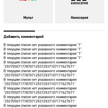
Animal Planet
Мульт
Киносерия
BBC World News
Bollywood
Добавить комментарий
В текущем списке нет указанного комментария "1".
В текущем списке нет указанного комментария "1".
Boomerang
В текущем списке нет указанного комментария "1".
В текущем списке нет указанного комментария "1".
В текущем списке нет указанного комментария
Bridge TV
"293705071778707129372937107171627671".
В текущем списке нет указанного комментария
"293705071778707129372937107171627671".
Discovery
В текущем списке нет указанного комментария
"293705071778707129372937107171627671".
В текущем списке нет указанного комментария
"293705071778707129372937107171627671".
Discovery science
В текущем списке нет указанного комментария
"293705071778707129372937107171627671".
В текущем списке нет указанного комментария