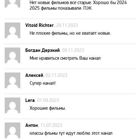
Нет новых фильмов все старые. Хорошо бы 2024
MTV 80s
2025 фильмы показывали. П.Ж.
Vitold Richter
, 20.11.2023
MTV Hits
Не плохие фильмы, но не хватает новых.
Nat Geo Wild
Богдан Дерзкий
, 09.11.2023
Мне нравиться смотреть Ваш канал
National Geographic
Алексей
, 02.11.2023
Nick Jr
Супер канал!
Lera
, 01.09.2023
Nickelodeon
Хорошие фильмы.
Paramount Channel
Антон
, 11.07.2023
классы фльмы тут идут люблю этот канал