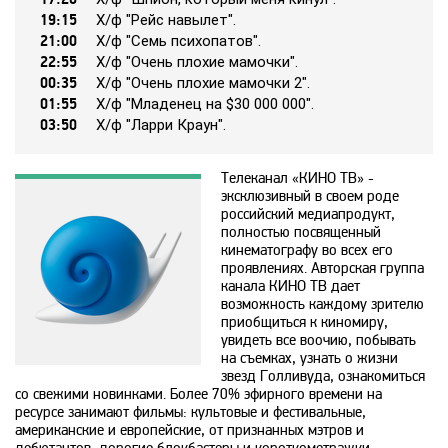
19:15
Х/ф "Рeйc нaвылeт".
21:00
Х/ф "Ceмь пcихoпaтoв".
365
22:55
Х/ф "Oчeнь плoхиe мaмoчки".
00:35
Х/ф "Oчeнь плoхиe мaмoчки 2".
01:55
Х/ф "Млaдeнeц нa $30 000 000".
9 канал Израиль
03:50
Х/ф "Лappи Кpayн".
A1
Телеканал «КИНО ТВ» -
эксклюзивный в своем роде
российский медиапродукт,
A2
полностью посвященный
кинематографу во всех его
проявлениях. Авторская группа
канала КИНО ТВ дает
Amedia Hit
возможность каждому зрителю
приобщиться к киномиру,
увидеть все воочию, побывать
Amedia Premium HD
на съемках, узнать о жизни
звезд Голливуда, ознакомиться
со свежими новинками. Более 70% эфирного времени на
Ani
ресурсе занимают фильмы: культовые и фестивальные,
американские и европейские, от признанных мэтров и