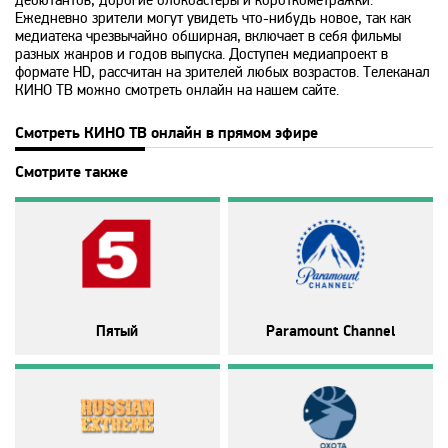
дебютантов, дорогие блокбастеры и короткометражки.
Ежедневно зрители могут увидеть что-нибудь новое, так как
Animal Planet
медиатека чрезвычайно обширная, включает в себя фильмы
разных жанров и годов выпуска. Доступен медиапроект в
формате HD, рассчитан на зрителей любых возрастов. Телеканал
BBC World News
КИНО ТВ можно смотреть онлайн на нашем сайте.
Смотреть КИНО ТВ онлайн в прямом эфире
Bollywood
Смотрите также
Boomerang
Bridge TV
Discovery
Пятый
Paramount Channel
Discovery science