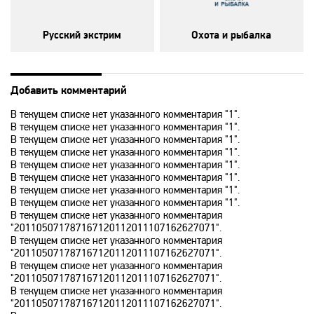
Disney
Русский экстрим
Охота и рыбалка
DNK
DTX
Добавить комментарий
В текущем списке нет указанного комментария "1".
В текущем списке нет указанного комментария "1".
Europa Plus TV
В текущем списке нет указанного комментария "1".
В текущем списке нет указанного комментария "1".
В текущем списке нет указанного комментария "1".
Fox Life
В текущем списке нет указанного комментария "1".
В текущем списке нет указанного комментария "1".
В текущем списке нет указанного комментария "1".
В текущем списке нет указанного комментария
Galaxy TV
"201105071787167120112011107162627071".
В текущем списке нет указанного комментария
"201105071787167120112011107162627071".
Gulli
В текущем списке нет указанного комментария
"201105071787167120112011107162627071".
В текущем списке нет указанного комментария
History
"201105071787167120112011107162627071".