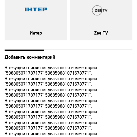
History 2
Hollywood
Интер
Zee TV
ICTV
Добавить комментарий
В текущем списке нет указанного комментария
ID Xtra
"5968050717871771596859681071678771".
В текущем списке нет указанного комментария
"5968050717871771596859681071678771".
Kazakh TV KZ
В текущем списке нет указанного комментария
"5968050717871771596859681071678771".
В текущем списке нет указанного комментария
"5968050717871771596859681071678771".
KazSport
В текущем списке нет указанного комментария
"5968050717871771596859681071678771".
В текущем списке нет указанного комментария
MTV 00s
"5968050717871771596859681071678771".
В текущем списке нет указанного комментария