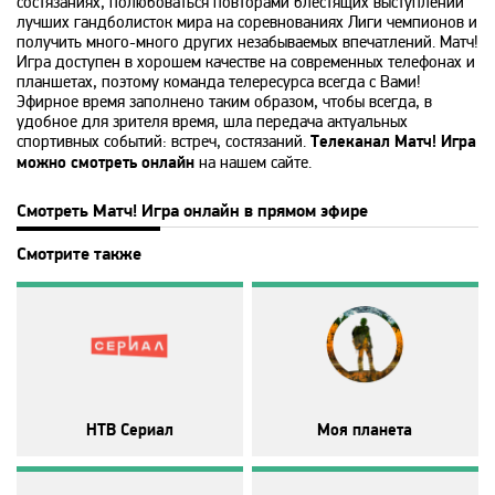
состязаниях, полюбоваться повторами блестящих выступлений
Disney
лучших гандболисток мира на соревнованиях Лиги чемпионов и
получить много-много других незабываемых впечатлений. Матч!
Игра доступен в хорошем качестве на современных телефонах и
DNK
планшетах, поэтому команда телересурса всегда с Вами!
Эфирное время заполнено таким образом, чтобы всегда, в
удобное для зрителя время, шла передача актуальных
DTX
спортивных событий: встреч, состязаний.
Телеканал Матч! Игра
можно смотреть онлайн
на нашем сайте.
Europa Plus TV
Смотреть Матч! Игра онлайн в прямом эфире
Смотрите также
Fox Life
Galaxy TV
Gulli
НТВ Сериал
Моя планета
History