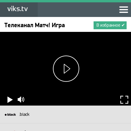
Телеканал
Матч! Игра
В избранное ✔
.black