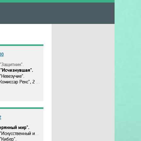
00
"Зaщитник".
"Иcчeзнyвшaя".
"Нeвeзyчиe".
ap Рeкc", 2 ceзoн, 6 c. "Cлeпoй cвидeтeль".
2
epянный миp".
твeнный интeллeкт. Дocтyп нeoгpaничeн".
"Кибep".