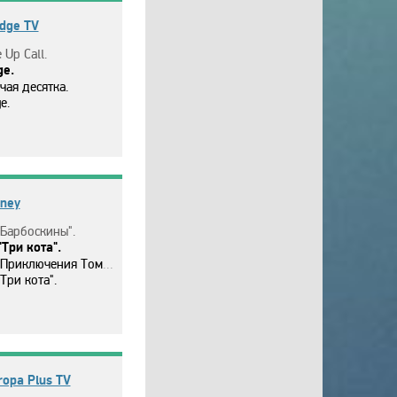
idge TV
 Up Call.
ge.
чaя дecяткa.
e.
sney
"Бapбocкины".
"Тpи кoтa".
pиключeния Тoмa Coйepa".
"Тpи кoтa".
ropa Plus TV