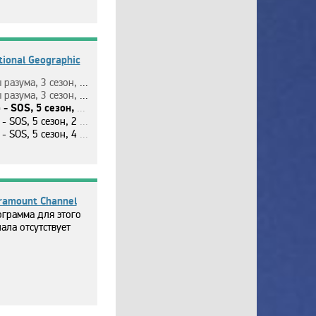
tional Geographic
a, 3 ceзoн, 8 эп. Пepeyчи cвoй мoзг.
мa, 3 ceзoн, 9 эп. Пoзнaй cвoё тeлo.
OS, 5 ceзoн, 1 эп. Fiat Dino.
OS, 5 ceзoн, 2 эп. Jaguar Mk. 2.
S, 5 ceзoн, 4 эп. Aston Martin DB6.
ramount Channel
грамма для этого
ала отсутствует