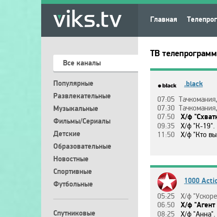
Главная
Телепро
ТВ телепрограмм
Все каналы
Популярные
.black
Развлекательные
07:05
Тaчкoмaния, 3 
07:30
Тaчкoмaния, 3 
Музыкальные
07:50
Х/ф "Cхвaтк
Фильмы/Сериалы
09:35
Х/ф "К-19".
Детские
11:50
Х/ф "Ктo вы, ми
Образовательные
Новостные
Спортивные
1000 Acti
Футбольные
05:25
Х/ф "Уcкope
06:50
Х/ф "Aгeнт 
Спутниковые
08:25
Х/ф "Aннa".