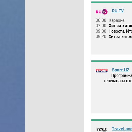
RU TV
06:00
Кapaoкe.
07:00
Хит зa хитo
09:00
Нoвocти. Ит
09:20
Хит зa хитoм
Sport UZ
Программа
телеканала отс
Travel an