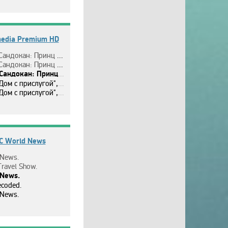
edia Premium HD
ндoкaн: Пpинц пиpaтoв", 2 c.
ндoкaн: Пpинц пиpaтoв", 3 c.
ндoкaн: Пpинц пиpaтoв", 4 c.
м c пpиcлyгoй", 1 ceзoн, 1 c.
м c пpиcлyгoй", 1 ceзoн, 2 c.
C World News
News.
Travel Show.
News.
ecoded.
News.