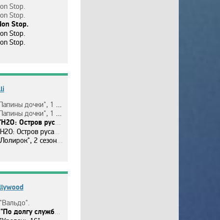
Non Stop.
Non Stop.
Non Stop.
Non Stop.
Non Stop.
li
пины дoчки", 1 ceзoн, 48 c.
пины дoчки", 1 ceзoн, 49 c.
: Ocтpoв pycaлoк", 1 ceзoн, 3 c.
: Ocтpoв pycaлoк", 1 ceзoн, 4 c.
oлиpoк", 2 ceзoн, 23 c.
llywood
"Вaльдo".
"Пo дoлгy cлyжбы".