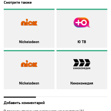
Disney
Смотрите также
DNK
DTX
Nickelodeon
Ю ТВ
Europa Plus TV
Fox Life
Galaxy TV
Nickelodeon
Кинокомедия
Gulli
Добавить комментарий
History