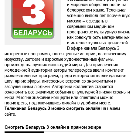
и мировой общественности на
Animal Planet
белорусском языке. Телеканал
успешно выполняет порученную
миссию – освещать в
BBC World News
современном медийном
пространстве культурную жизнь
как совокупность материальных
и интеллектуальных ценностей.
Bollywood
В эфире канала Беларусь 3
интересные программы, посвященные истории, классическому
искусству, детские и взрослые художественные фильмы,
Boomerang
производства лучших киностудий мира. Для привлечения
молодежной аудитории авторы телересурса ввели комплект
развлекательных программ, среди которых интеллектуальные
шоу, яркие эфиры, интересные встречи со знаменитыми и
Bridge TV
заслуженными людьми. Авторский коллектив старается
ознакомить все значимые события в культурной жизни страны и
мира. Многие знаковые концерты или спектакли можно
Discovery
посмотреть, подключившись онлайн в удобном месте.
Телеканал Беларусь 3 можно смотреть онлайн
на нашем
сайте.
Discovery science
Смотреть Беларусь 3 онлайн в прямом эфире