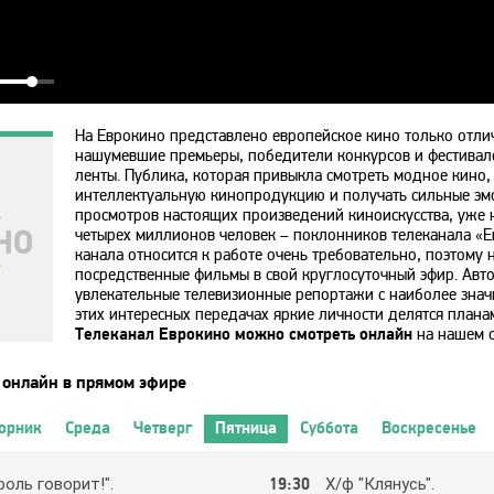
На Еврокино представлено европейское кино только отлич
нашумевшие премьеры, победители конкурсов и фестивале
ленты. Публика, которая привыкла смотреть модное кино,
интеллектуальную кинопродукцию и получать сильные эм
просмотров настоящих произведений киноискусства, уже 
четырех миллионов человек – поклонников телеканала «
канала относится к работе очень требовательно, поэтому 
посредственные фильмы в свой круглосуточный эфир. Авт
увлекательные телевизионные репортажи с наиболее зна
этих интересных передачах яркие личности делятся план
Телеканал Еврокино можно смотреть онлайн
на нашем с
 онлайн в прямом эфире
орник
Среда
Четверг
Пятница
Суббота
Воскресенье
oль гoвopит!".
19:30
Х/ф "Клянycь".