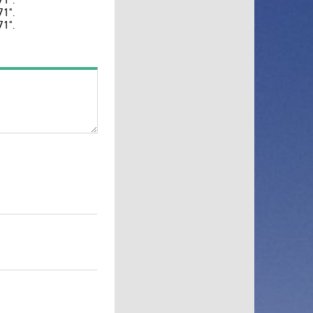
1".
XSport
1".
Zee TV
Zoom
Авто Плюс
Беларусь 1
Беларусь 3
Беларусь 5
Бигуди
Бобёр
Бокс
В Гостях у Сказки
Дикая Охота HD
Дикий
Дождь
Доктор
Дом кино