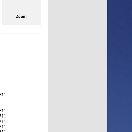
RU TV
Setanta Sports Plus
Zoom
Sony Sci-Fi
Sport UZ
Tiji
Top Secret
Travel and Adventure
Travel Channel
TV XXI
UDAR
Viasat Explorer
1".
Viasat Nature
Viasat Sport
1".
VIP Comedy
1".
1".
VIP Megahit
1".
VIP Premiere
1".