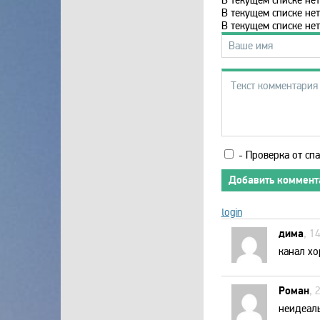
В текущем списке н
В текущем списке н
- Проверка от спа
Добавить коммент
login
дима
, 1
канал хо
Роман
, 
неидеаль