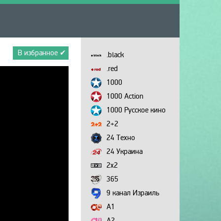
В избранное ✔
.black
.red
1000
1000 Action
1000 Русское кино
2+2
24 Техно
24 Украина
2х2
365
9 канал Израиль
A1
A2