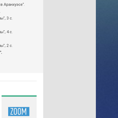
в Apaнхyэce".
Gulli
.
History
", 3 c.
History 2
Hollywood
", 4 c.
ICTV
ID Xtra
", 2 c.
Kazakh TV KZ
.
KazSport
MTV 00s
MTV 80s
MTV Hits
Nat Geo Wild
National Geographic
Nick Jr
Nickelodeon
Paramount Channel