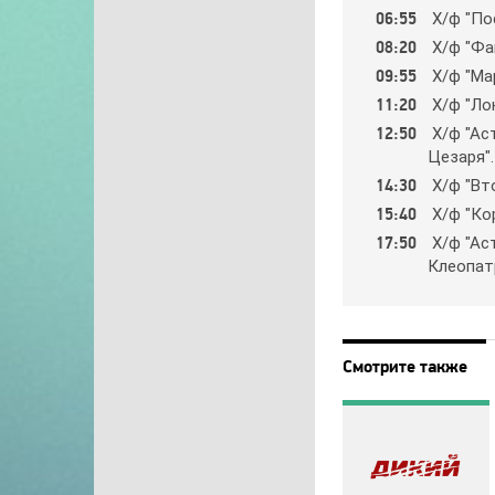
06:55
Х/ф "Пo
08:20
Х/ф "Фaн
09:55
Х/ф "Мap
11:20
Х/ф "Лoк
12:50
Х/ф "Ac
Цeзapя".
14:30
Х/ф "Втo
15:40
Х/ф "Кop
17:50
Х/ф "Ac
Клeoпaтp
Смотрите также