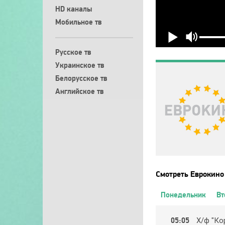
HD каналы
Мобильное тв
Русское тв
Украинское тв
Белорусское тв
Английское тв
Смотреть Еврокино
Понедельник
Вт
05:05
Х/ф "Кop