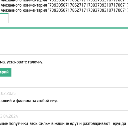
ет указанного комментария "73930507178627171739373931071706717
ет указанного комментария "73930507178627171739373931071706717
ма, установите галочку.
арий
4.02.2025
роший и фильмы на любой вкус
23.04.2024
ные попутчики-весь фильм в машине едут и разговаривают- ерунда