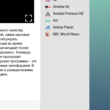
Amedia Hit
Amedia Premium HD
Ani
Animal Planet
ного качества:
BBC World News
й, самые кассовые
 обсуждать
Bollywood
оции во время
насчитывает более
Boomerang
Еврокино». Команда
Bridge TV
не пропускает
орские программы – это
Discovery
чимых кинофорумов. В
Discovery science
ами и размышлениями.
айте.
Disney
DNK
DTX
Europa Plus TV
Fox Life
Galaxy TV