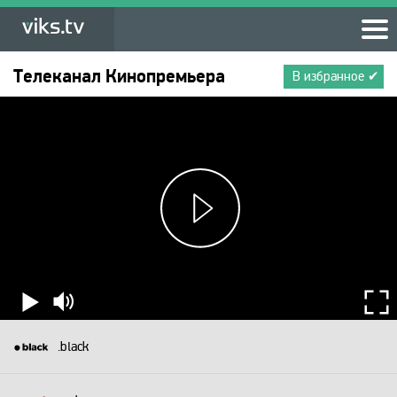
Телеканал
Кинопремьера
В избранное ✔
.black