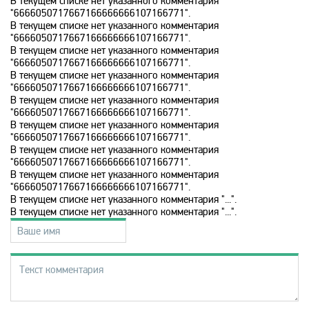
В текущем списке нет указанного комментария
"6666050717667166666666107166771".
В текущем списке нет указанного комментария
History 2
"6666050717667166666666107166771".
В текущем списке нет указанного комментария
"6666050717667166666666107166771".
Hollywood
В текущем списке нет указанного комментария
"6666050717667166666666107166771".
В текущем списке нет указанного комментария
"6666050717667166666666107166771".
ICTV
В текущем списке нет указанного комментария
"6666050717667166666666107166771".
В текущем списке нет указанного комментария
ID Xtra
"6666050717667166666666107166771".
В текущем списке нет указанного комментария
"6666050717667166666666107166771".
Kazakh TV KZ
В текущем списке нет указанного комментария "...".
В текущем списке нет указанного комментария "...".
KazSport
MTV 00s