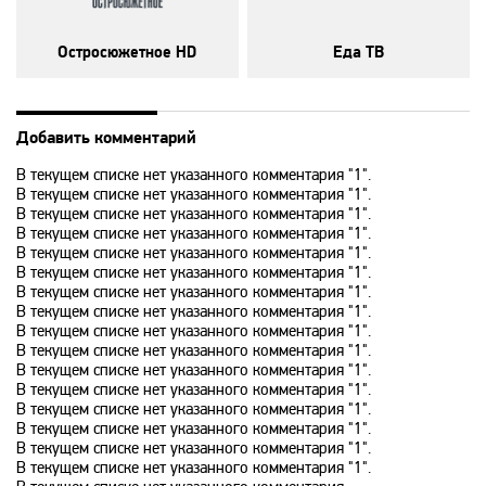
Disney
Остросюжетное HD
Еда ТВ
DNK
DTX
Добавить комментарий
В текущем списке нет указанного комментария "1".
В текущем списке нет указанного комментария "1".
Europa Plus TV
В текущем списке нет указанного комментария "1".
В текущем списке нет указанного комментария "1".
В текущем списке нет указанного комментария "1".
Fox Life
В текущем списке нет указанного комментария "1".
В текущем списке нет указанного комментария "1".
В текущем списке нет указанного комментария "1".
В текущем списке нет указанного комментария "1".
Galaxy TV
В текущем списке нет указанного комментария "1".
В текущем списке нет указанного комментария "1".
В текущем списке нет указанного комментария "1".
Gulli
В текущем списке нет указанного комментария "1".
В текущем списке нет указанного комментария "1".
В текущем списке нет указанного комментария "1".
History
В текущем списке нет указанного комментария "1".