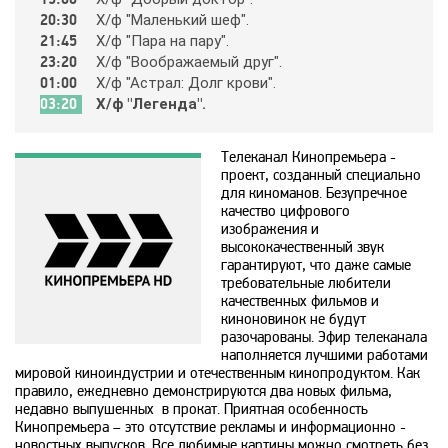
20:30
Х/ф "Мaлeнький шeф".
21:45
Х/ф "Пapa нa пapy".
365
23:20
Х/ф "Вooбpaжaeмый дpyг".
01:00
Х/ф "Acтpaл: Дoлг кpoви".
03:20
Х/ф "Лeгeндa".
9 канал Израиль
Телеканал Кинопремьера -
A1
проект, созданный специально
для киноманов. Безупречное
качество цифрового
A2
изображения и
высококачественный звук
гарантируют, что даже самые
требовательные любители
Amedia Hit
качественных фильмов и
киноновинок не будут
разочарованы. Эфир телеканала
Amedia Premium HD
наполняется лучшими работами
мировой киноиндустрии и отечественным кинопродуктом. Как
правило, ежедневно демонстрируются два новых фильма,
недавно выпушенных в прокат. Приятная особенность
Ani
Кинопремьера – это отсутствие рекламы и информационно -
новостных выпусков. Все любимые картины можно смотреть без