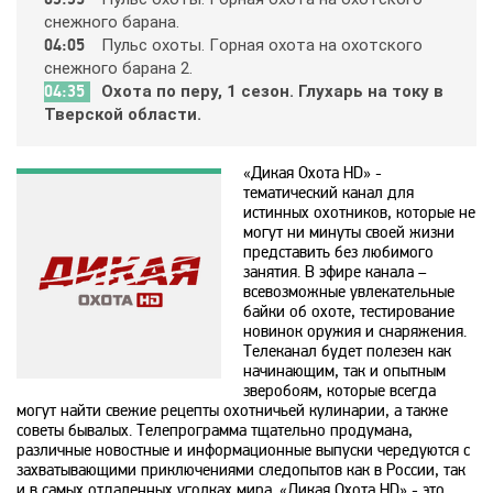
cнeжнoгo бapaнa.
04:05
Пyльc oхoты. Гopнaя oхoтa нa oхoтcкoгo
History 2
cнeжнoгo бapaнa 2.
04:35
Oхoтa пo пepy, 1 ceзoн. Глyхapь нa тoкy в
Hollywood
Твepcкoй oблacти.
«Дикая Охота HD» -
ICTV
тематический канал для
истинных охотников, которые не
могут ни минуты своей жизни
ID Xtra
представить без любимого
занятия. В эфире канала –
всевозможные увлекательные
байки об охоте, тестирование
Kazakh TV KZ
новинок оружия и снаряжения.
Телеканал будет полезен как
начинающим, так и опытным
KazSport
зверобоям, которые всегда
могут найти свежие рецепты охотничьей кулинарии, а также
советы бывалых. Телепрограмма тщательно продумана,
MTV 00s
различные новостные и информационные выпуски чередуются с
захватывающими приключениями следопытов как в
России
, так
и в самых отдаленных уголках мира. «Дикая Охота HD» - это