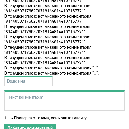
"8144050717662707181448144107167771".
В текущем списке нет указанного комментария
"8144050717662707181448144107167771".
TV XXI
В текущем списке нет указанного комментария
"8144050717662707181448144107167771".
В текущем списке нет указанного комментария
UDAR
"8144050717662707181448144107167771".
В текущем списке нет указанного комментария
"8144050717662707181448144107167771".
Viasat Explorer
В текущем списке нет указанного комментария
"8144050717662707181448144107167771".
В текущем списке нет указанного комментария
"8144050717662707181448144107167771".
Viasat Nature
В текущем списке нет указанного комментария "...".
В текущем списке нет указанного комментария "...".
Viasat Sport
VIP Comedy
VIP Megahit
- Проверка от спама, установите галочку.
Добавить комментарий