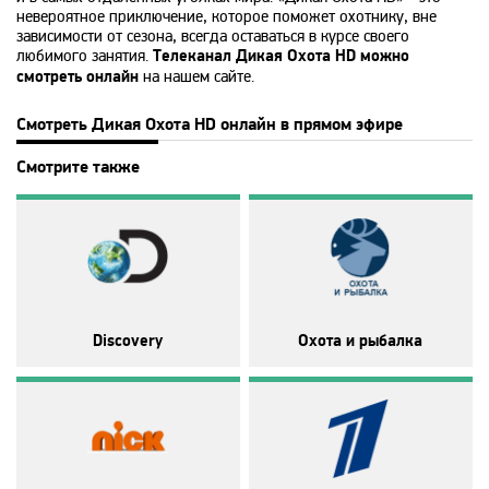
невероятное приключение, которое поможет охотнику, вне
MTV 80s
зависимости от сезона, всегда оставаться в курсе своего
любимого занятия.
Телеканал Дикая Охота HD можно
смотреть онлайн
на нашем сайте.
MTV Hits
Смотреть Дикая Охота HD онлайн в прямом эфире
Nat Geo Wild
Смотрите также
National Geographic
Nick Jr
Discovery
Охота и рыбалка
Nickelodeon
Paramount Channel