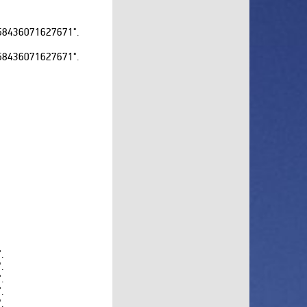
XSport
8436071627671".
Zee TV
8436071627671".
Zoom
Авто Плюс
Беларусь 1
Беларусь 3
Беларусь 5
Бигуди
Бобёр
Бокс
В Гостях у Сказки
Дикая Охота HD
Дикий
.
.
Дождь
.
Доктор
.
.
Дом кино