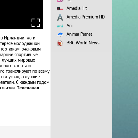
Amedia Hit
Amedia Premium HD
Ani
Animal Planet
 в Ирландии, но и
BBC World News
интересе молодежной
епортажам, знаковым
Bollywood
инарные спортивные
и лучших мировых
Boomerang
ового спорта и
Bridge TV
 Его транслируют по всему
 выпусках, а лучшие
Discovery
еватели. С каждым годом
Discovery science
й жизни.
Телеканал
Disney
DNK
DTX
Europa Plus TV
Fox Life
Galaxy TV