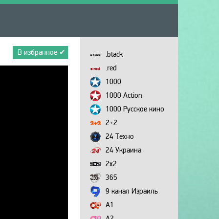
В избранное ✔
.black
.red
1000
1000 Action
1000 Русское кино
2+2
24 Техно
24 Украина
2х2
365
9 канал Израиль
A1
A2