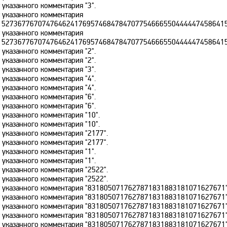
 указанного комментария "3".
т указанного комментария
152736776707476462417695746847847077546665504444474586415
т указанного комментария
152736776707476462417695746847847077546665504444474586415
 указанного комментария "2".
 указанного комментария "2".
 указанного комментария "3".
 указанного комментария "4".
 указанного комментария "4".
 указанного комментария "6".
 указанного комментария "6".
 указанного комментария "10".
 указанного комментария "10".
 указанного комментария "2177".
 указанного комментария "2177".
 указанного комментария "1".
 указанного комментария "1".
 указанного комментария "2522".
 указанного комментария "2522".
ет указанного комментария "8318050717627871831883181071627671"
ет указанного комментария "8318050717627871831883181071627671"
ет указанного комментария "8318050717627871831883181071627671"
ет указанного комментария "8318050717627871831883181071627671"
ет указанного комментария "8318050717627871831883181071627671"