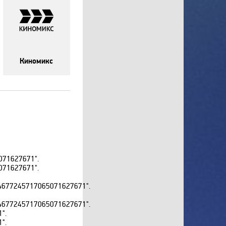
RU TV
Setanta Sports Plus
Sony Sci-Fi
Sport UZ
Киномикс
Tiji
Top Secret
Travel and Adventure
Travel Channel
TV XXI
UDAR
Viasat Explorer
071627671".
071627671".
Viasat Nature
Viasat Sport
677245717065071627671".
VIP Comedy
677245717065071627671".
VIP Megahit
".
".
VIP Premiere