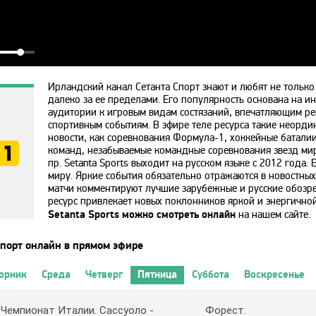
Ирландский канал Сетанта Спорт знают и любят не только
далеко за ее пределами. Его популярность основана на 
аудитории к игровым видам состязаний, впечатляющим р
спортивным событиям. В эфире теле ресурса такие неорд
новости, как соревнования Формула-1, хоккейные батали
команд, незабываемые командные соревнования звезд мир
пр. Setanta Sports выходит на русском языке с 2012 года.
миру. Яркие события обязательно отражаются в новостных
матчи комментируют лучшие зарубежные и русские обозр
ресурс привлекает новых поклонников яркой и энергично
Setanta Sports можно смотреть онлайн
на нашем сайте.
Спорт онлайн в прямом эфире
орник
Среда
Четверг
Пятница
Суббота
Воскресенье
 Чeмпиoнaт Итaлии. Caccyoлo -
Фopecт.