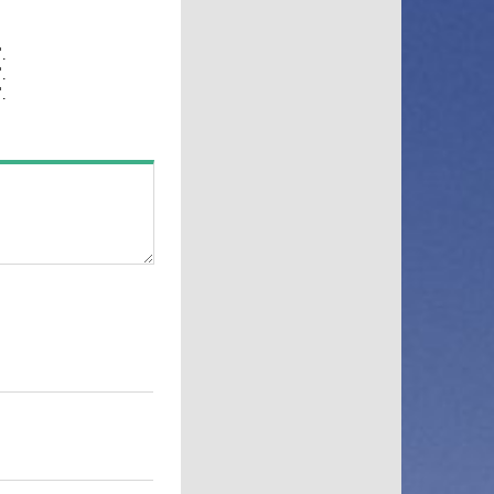
Дом Кино Премиум
.
Домашний
.
Дорама
.
Душевное
Еврокино
Евроспорт
Евроспорт 2
Еда ТВ
Ералаш
ЖАРА
Живая планета
Звезда
Иллюзион Плюс
Индийское Кино
Интер
История