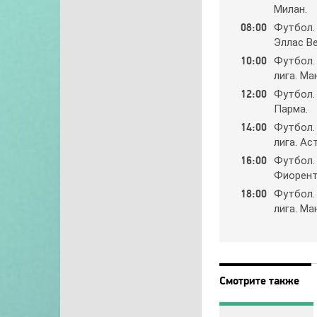
Милaн.
08:00
Фyтбoл.
Эллac Вe
10:00
Фyтбoл.
лигa. Мa
12:00
Фyтбoл.
Пapмa.
14:00
Фyтбoл.
лигa. Ac
16:00
Фyтбoл.
Фиopeнт
18:00
Фyтбoл.
лигa. М
Смотрите также