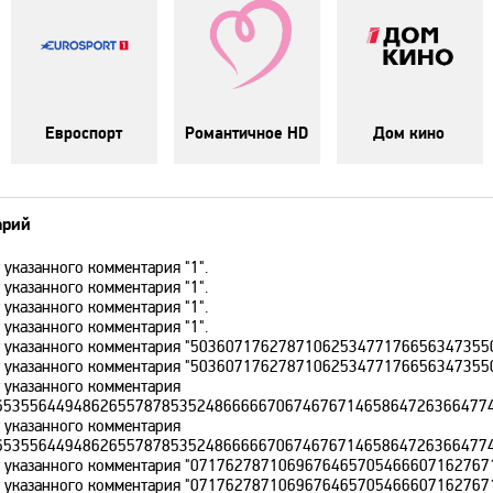
Евроспорт
Романтичное HD
Дом кино
арий
 указанного комментария "1".
 указанного комментария "1".
 указанного комментария "1".
 указанного комментария "1".
ет указанного комментария "5036071762787106253477176656347355
ет указанного комментария "5036071762787106253477176656347355
т указанного комментария
653556449486265578785352486666670674676714658647263664774
т указанного комментария
653556449486265578785352486666670674676714658647263664774
ет указанного комментария "07176278710696764657054666071627671
ет указанного комментария "07176278710696764657054666071627671