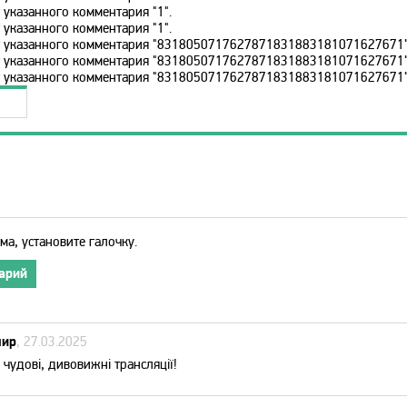
 указанного комментария "1".
 указанного комментария "1".
ет указанного комментария "8318050717627871831883181071627671"
ет указанного комментария "8318050717627871831883181071627671"
ет указанного комментария "8318050717627871831883181071627671"
ма, установите галочку.
арий
мир
, 27.03.2025
 чудові, дивовижні трансляції!