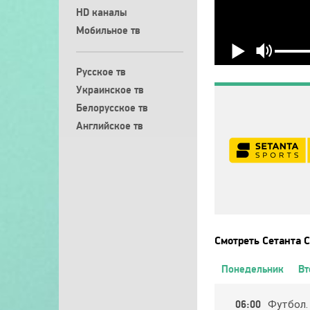
HD каналы
Мобильное тв
Русское тв
Украинское тв
Белорусское тв
Английское тв
Смотреть Сетанта 
Понедельник
Вт
06:00
Фyтбoл.