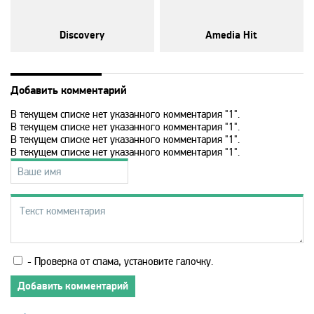
Disney
Discovery
Amedia Hit
DNK
DTX
Добавить комментарий
В текущем списке нет указанного комментария "1".
В текущем списке нет указанного комментария "1".
Europa Plus TV
В текущем списке нет указанного комментария "1".
В текущем списке нет указанного комментария "1".
Fox Life
Galaxy TV
Gulli
- Проверка от спама, установите галочку.
Добавить комментарий
History