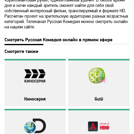
«Бриллиантовая рука», «Джентльмены удачи». В любое время
дня и ночи каждый зритель сможет найти для себя свой
Animal Planet
собственный интересный фильм, транслируемый в формате HD.
Рассчитан проект на зрительскую аудиторию разных возрастных
категорий. Телеканал Русская Комедия можно смотреть онлайн
BBC World News
на нашем сайте.
Смотреть Русская Комедия онлайн в прямом эфире
Bollywood
Смотрите также
Boomerang
Bridge TV
Discovery
Киносерия
Gulli
Discovery science