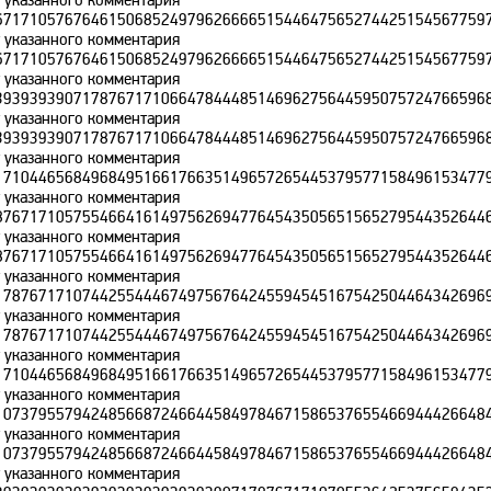
671710576764615068524979626666515446475652744251545677597
т указанного комментария
671710576764615068524979626666515446475652744251545677597
т указанного комментария
393939390717876717106647844485146962756445950757247665968
т указанного комментария
393939390717876717106647844485146962756445950757247665968
т указанного комментария
171044656849684951661766351496572654453795771584961534779
т указанного комментария
876717105755466416149756269477645435056515652795443526446
т указанного комментария
876717105755466416149756269477645435056515652795443526446
т указанного комментария
178767171074425544467497567642455945451675425044643426969
т указанного комментария
178767171074425544467497567642455945451675425044643426969
т указанного комментария
171044656849684951661766351496572654453795771584961534779
т указанного комментария
107379557942485668724664458497846715865376554669444266484
т указанного комментария
107379557942485668724664458497846715865376554669444266484
т указанного комментария