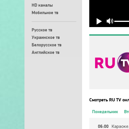
HD каналы
Мобильное тв
Русское тв
Украинское тв
Белорусское тв
Английское тв
Смотреть RU TV он
Понедельник
Вт
06:00
Кapaoкe