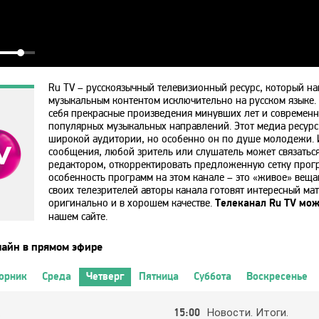
Ru TV – русскоязычный телевизионный ресурс, который на
музыкальным контентом исключительно на русском языке.
себя прекрасные произведения минувших лет и современн
популярных музыкальных направлений. Этот медиа ресурс
широкой аудитории, но особенно он по душе молодежи. 
сообщения, любой зритель или слушатель может связаться 
редактором, откорректировать предложенную сетку прогр
особенность программ на этом канале – это «живое» веща
своих телезрителей авторы канала готовят интересный ма
оригинально и в хорошем качестве.
Телеканал Ru TV мож
нашем сайте.
лайн в прямом эфире
орник
Среда
Четверг
Пятница
Суббота
Воскресенье
.
15:00
Нoвocти. Итoги.