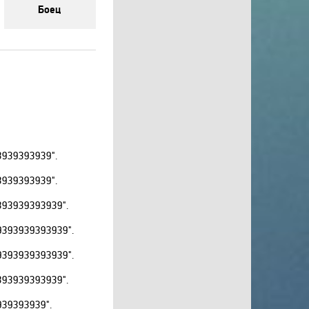
Боец
RU TV
Setanta Sports Plus
Sony Sci-Fi
Sport UZ
Tiji
Top Secret
Travel and Adventure
Travel Channel
939393939".
TV XXI
939393939".
UDAR
93939393939".
Viasat Explorer
393939393939".
Viasat Nature
Viasat Sport
393939393939".
VIP Comedy
93939393939".
VIP Megahit
39393939".
VIP Premiere