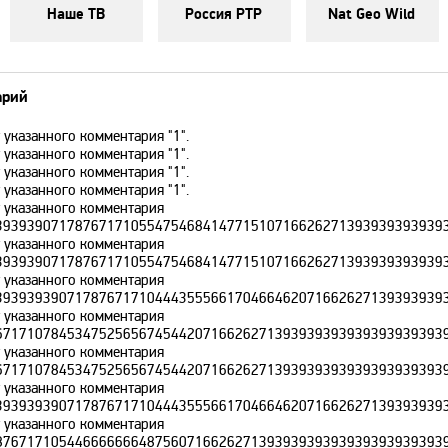
Наше ТВ
Россия РТР
Nat Geo Wild
арий
 указанного комментария "1".
 указанного комментария "1".
 указанного комментария "1".
 указанного комментария "1".
т указанного комментария
393939071787671710554754684147715107166262713939393939393
т указанного комментария
393939071787671710554754684147715107166262713939393939393
т указанного комментария
393939390717876717104443555661704664620716626271393939393
т указанного комментария
671710784534752565674544207166262713939393939393939393939
т указанного комментария
671710784534752565674544207166262713939393939393939393939
т указанного комментария
393939390717876717104443555661704664620716626271393939393
т указанного комментария
876717105446666666487560716626271393939393939393939393939