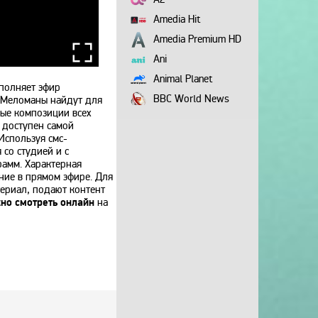
Amedia Hit
Amedia Premium HD
Ani
Animal Planet
полняет эфир
BBC World News
 Меломаны найдут для
ые композиции всех
Bollywood
 доступен самой
Используя смс-
Boomerang
со студией и с
Bridge TV
амм. Характерная
ние в прямом эфире. Для
Discovery
териал, подают контент
Discovery science
но смотреть онлайн
на
Disney
DNK
DTX
Europa Plus TV
Fox Life
Galaxy TV