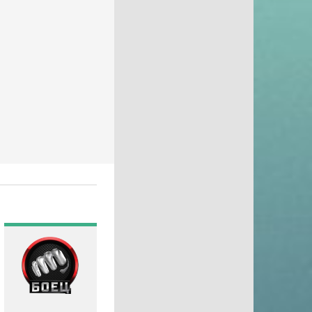
Gulli
History
History 2
Hollywood
ICTV
ID Xtra
Kazakh TV KZ
KazSport
MTV 00s
MTV 80s
MTV Hits
Nat Geo Wild
National Geographic
Nick Jr
Nickelodeon
Paramount Channel