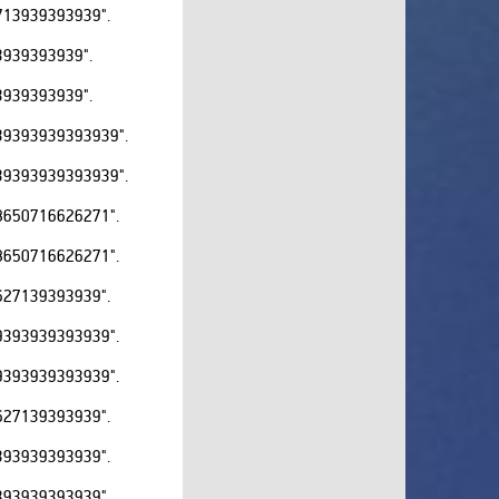
13939393939".
Дом Кино Премиум
939393939".
Домашний
Дорама
939393939".
Душевное
9393939393939".
Еврокино
9393939393939".
Евроспорт
650716626271".
Евроспорт 2
Еда ТВ
650716626271".
Ералаш
27139393939".
ЖАРА
393939393939".
Живая планета
Звезда
393939393939".
Иллюзион Плюс
27139393939".
Индийское Кино
93939393939".
Интер
93939393939".
История