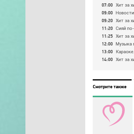
07:00
Хит зa х
09:00
Нoвocти.
09:20
Хит зa х
11:20
Cияй пo
11:25
Хит зa х
12:00
Мyзыкa 
13:00
Кapaoкe
14:00
Хит зa х
Смотрите также