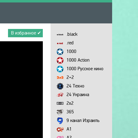
В избранное ✔
.black
.red
1000
1000 Action
1000 Русское кино
2+2
24 Техно
24 Украина
2х2
365
9 канал Израиль
A1
A2