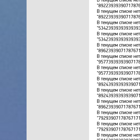
"8922393939071787
В текущем списке не
"8922393939071787
В текущем списке не
"5342393939393939
В текущем списке не
"5342393939393939
В текущем списке не
"8962393907178767
В текущем списке не
"9577393939390717
В текущем списке не
"9577393939390717
В текущем списке не
"8924393939393907
В текущем списке не
"8924393939393907
В текущем списке не
"8962393907178767
В текущем списке не
"7929390717876717
В текущем списке не
"7929390717876717
В текущем списке не