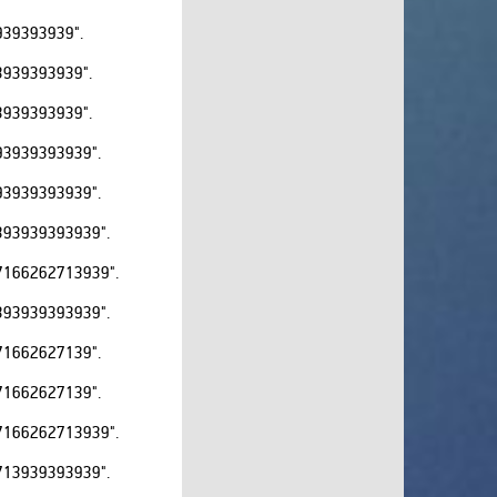
XSport
39393939".
Zee TV
939393939".
Zoom
939393939".
Авто Плюс
3939393939".
Беларусь 1
Беларусь 3
3939393939".
Беларусь 5
93939393939".
Бигуди
166262713939".
Бобёр
Бокс
93939393939".
В Гостях у Сказки
1662627139".
Дикая Охота HD
1662627139".
Дикий
166262713939".
Дождь
Доктор
13939393939".
Дом кино