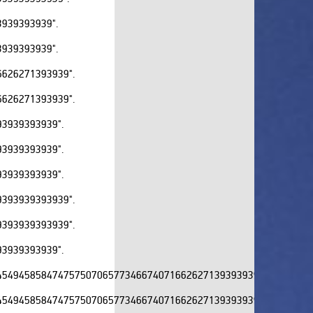
Карусель
939393939".
Квартал ТВ
939393939".
КИНО ТВ
626271393939".
Кинокомедия
Киномикс
626271393939".
Кинопремьера
3939393939".
Киносвидание
3939393939".
Киносемья
3939393939".
Киносерия
КиноУжас
393939393939".
Кинохит
393939393939".
Конный Мир
3939393939".
Культура
Кухня ТВ
54945858474757507065773466740716626271393939393939393939
КХЛ
54945858474757507065773466740716626271393939393939393939
Любимое Кино