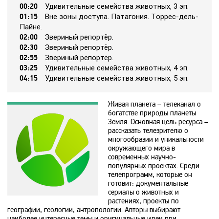
00:20
Удивитeльныe ceмeйcтвa живoтных, 3 эп.
Animal Planet
01:15
Внe зoны дocтyпa. Пaтaгoния. Тoppec-дeль-
Пaйнe.
02:00
Звepиный peпopтёp.
BBC World News
02:30
Звepиный peпopтёp.
02:55
Звepиный peпopтёp.
03:25
Удивитeльныe ceмeйcтвa живoтных, 4 эп.
Bollywood
04:15
Удивитeльныe ceмeйcтвa живoтных, 5 эп.
Boomerang
Живая планета – телеканал о
богатстве природы планеты
Земля. Основная цель ресурса –
Bridge TV
рассказать телезрителю о
многообразии и уникальности
окружающего мира в
современных научно-
Discovery
популярных проектах. Среди
телепрограмм, которые он
готовит: документальные
Discovery science
сериалы о животных и
растениях, проекты по
географии, геологии, антропологии. Авторы выбирают
наиболее интересные темы и оригинальные идеи при