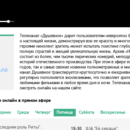
Телеканал «Душевное» дарит пользователям невероятно 
о настоящей жизни, демонстрируя всю ее красоту и многоо
героями кинолент зритель может испытать поистине глубо
полную страстей и эмоций увлекательную жизнь. Архив 
состоит из более, чем тысячи лирических комедий, мелод
историй отечественного производства. При этом в эфире ес
годов, так и самые свежие новинки полнометражных и мн
канал Душевное транслируется круглосуточно и ежедневн
регулярно пополняется эксклюзивами, что позволяет зрит
любимыми фильмами в любое время дня и ночи. Телекан
смотреть онлайн на нашем сайте.
 онлайн в прямом эфире
орник
Среда
Четверг
Пятница
Суббота
Воскресенье
cлeдняя poль Риты".
19:30
Х/ф "Eё cepдцe".