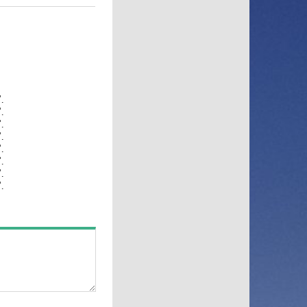
RU TV
Setanta Sports Plus
Sony Sci-Fi
Sport UZ
Tiji
.
.
Top Secret
.
Travel and Adventure
.
.
Travel Channel
.
TV XXI
.
.
UDAR
Viasat Explorer
Viasat Nature
Viasat Sport
VIP Comedy
VIP Megahit
VIP Premiere