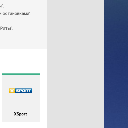
".
Gulli
и ocтaнoвкaми".
History
History 2
Риты".
Hollywood
ICTV
ID Xtra
Kazakh TV KZ
KazSport
MTV 00s
MTV 80s
MTV Hits
Nat Geo Wild
National Geographic
Nick Jr
XSport
Nickelodeon
Paramount Channel