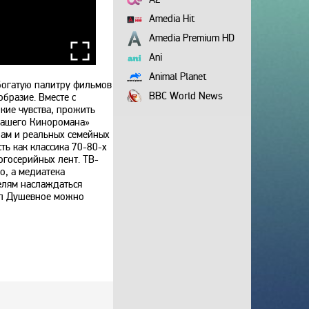
Amedia Hit
Amedia Premium HD
Ani
Animal Planet
богатую палитру фильмов
BBC World News
бразие. Вместе с
кие чувства, прожить
Bollywood
«Нашего Киноромана»
рам и реальных семейных
Boomerang
ть как классика 70-80-х
Bridge TV
огосерийных лент. ТВ-
о, а медиатека
Discovery
елям наслаждаться
Discovery science
ал Душевное можно
Disney
DNK
DTX
Europa Plus TV
Fox Life
Galaxy TV