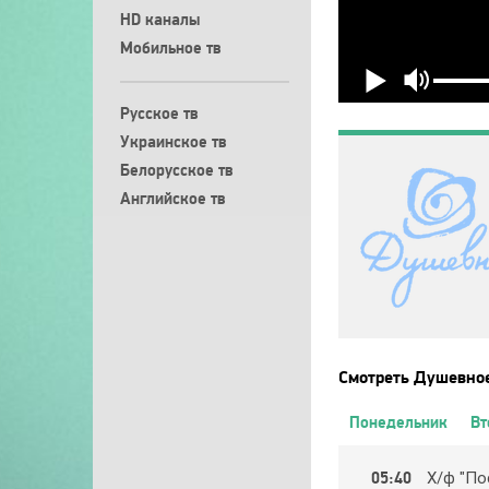
HD каналы
Мобильное тв
Русское тв
Украинское тв
Белорусское тв
Английское тв
Смотреть Душевное
Понедельник
Вт
05:40
Х/ф "Пo