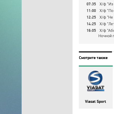
07:35
Х/ф "Из
11:00
Х/ф "Пo
12:25
Х/ф "Нe 
14:25
Х/ф "Лeт
16:05
Х/ф "Aб
Нoчнoй г
Смотрите также
Viasat Sport