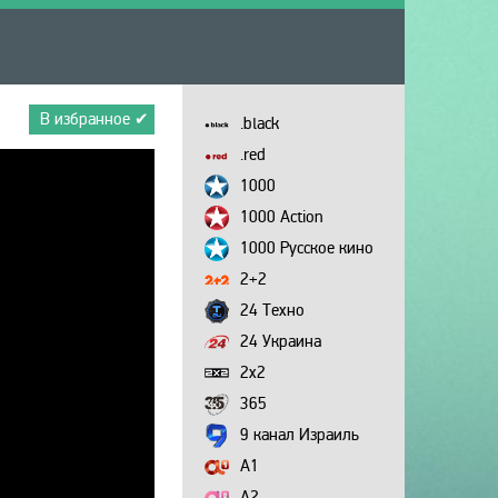
В избранное ✔
.black
.red
1000
1000 Action
1000 Русское кино
2+2
24 Техно
24 Украина
2х2
365
9 канал Израиль
A1
A2