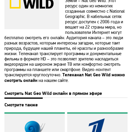
Disney
Земли – Nat Geo Wild. Этот
ресурс один из немногих
созданных совместно с National
Geographic. В кабельных сетях
DNK
ресурс доступен с 2006 года и
вещает на 22 страны мира, но
пользователи Интернет могут
DTX
бесплатно смотреть его онлайн. Аудитория канала – это люди
разных возрастов, которым интересны загадки, которые таит
природа, будущее нашей планеты, её красоты и разнообразие
жизни. Телеканал транслирует программы и документальные
Europa Plus TV
фильмы в формате HD – это позволяет зрителю насладиться
видеорядом на широком экране ТВ или комфортно смотреть
программы на планшете или смартфоне. Видео-контент
Fox Life
транслируется круглосуточно.
Телеканал Nat Geo Wild можно
смотреть онлайн
на нашем сайте.
Galaxy TV
Смотреть Nat Geo Wild онлайн в прямом эфире
Смотрите также
Gulli
History