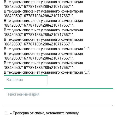
В текущем списке нет указанного комментария
MTV 80s
"88420507167787188428842107176671".
В текущем списке нет указанного комментария
"88420507167787188428842107176671".
В текущем списке нет указанного комментария
MTV Hits
"88420507167787188428842107176671".
В текущем списке нет указанного комментария
"88420507167787188428842107176671".
Nat Geo Wild
В текущем списке нет указанного комментария
"88420507167787188428842107176671".
В текущем списке нет указанного комментария "...".
National Geographic
В текущем списке нет указанного комментария
"88420507167787188428842107176671".
В текущем списке нет указанного комментария
"88420507167787188428842107176671".
Nick Jr
В текущем списке нет указанного комментария "...".
Nickelodeon
Paramount Channel
- Проверка от спама, установите галочку.