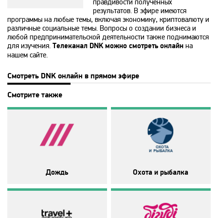
правдивости полученных
результатов. В эфире имеются
программы на любые темы, включая экономику, криптовалюту и
365
различные социальные темы. Вопросы о создании бизнеса и
любой предпринимательской деятельности также поднимаются
для изучения.
Телеканал DNK можно смотреть онлайн
на
9 канал Израиль
нашем сайте.
Смотреть DNK онлайн в прямом эфире
A1
Смотрите также
A2
Amedia Hit
Amedia Premium HD
Дождь
Охота и рыбалка
Ani