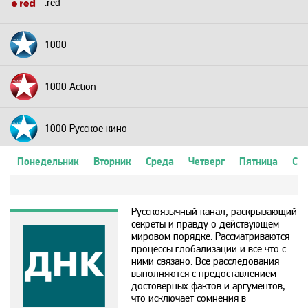
.red
1000
1000 Action
1000 Русское кино
Понедельник
Вторник
Среда
Четверг
Пятница
Суб
2+2
Русскоязычный канал, раскрывающий
24 Техно
секреты и правду о действующем
мировом порядке. Рассматриваются
процессы глобализации и все что с
24 Украина
ними связано. Все расследования
выполняются с предоставлением
достоверных фактов и аргументов,
2х2
что исключает сомнения в