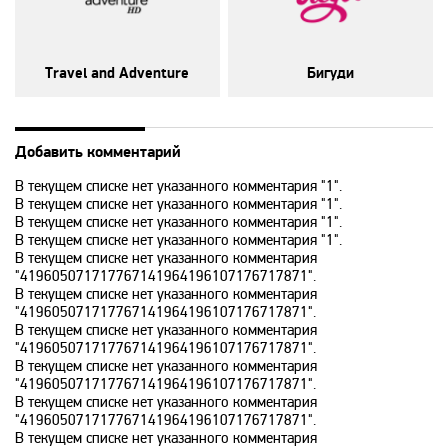
Animal Planet
Travel and Adventure
Бигуди
BBC World News
Bollywood
Добавить комментарий
В текущем списке нет указанного комментария "1".
В текущем списке нет указанного комментария "1".
Boomerang
В текущем списке нет указанного комментария "1".
В текущем списке нет указанного комментария "1".
В текущем списке нет указанного комментария
Bridge TV
"419605071717767141964196107176717871".
В текущем списке нет указанного комментария
"419605071717767141964196107176717871".
Discovery
В текущем списке нет указанного комментария
"419605071717767141964196107176717871".
В текущем списке нет указанного комментария
"419605071717767141964196107176717871".
Discovery science
В текущем списке нет указанного комментария
"419605071717767141964196107176717871".
В текущем списке нет указанного комментария