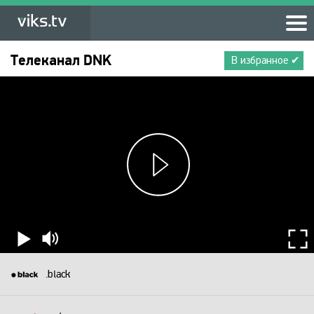
Телеканал
DNK
В избранное ✔
.black