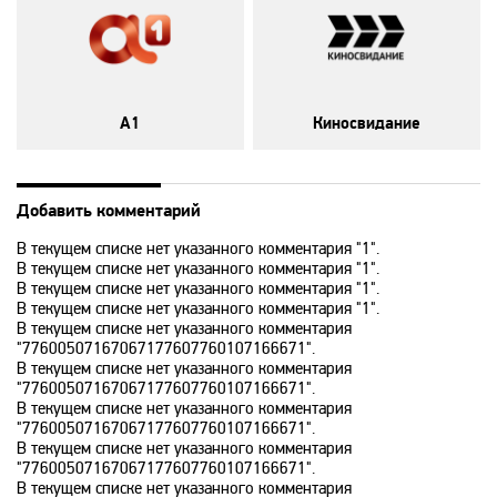
RU TV
Setanta Sports Plus
A1
Киносвидание
Sony Sci-Fi
Sport UZ
Добавить комментарий
В текущем списке нет указанного комментария "1".
В текущем списке нет указанного комментария "1".
Tiji
В текущем списке нет указанного комментария "1".
В текущем списке нет указанного комментария "1".
В текущем списке нет указанного комментария
Top Secret
"77600507167067177607760107166671".
В текущем списке нет указанного комментария
"77600507167067177607760107166671".
Travel and Adventure
В текущем списке нет указанного комментария
"77600507167067177607760107166671".
В текущем списке нет указанного комментария
"77600507167067177607760107166671".
Travel Channel
В текущем списке нет указанного комментария