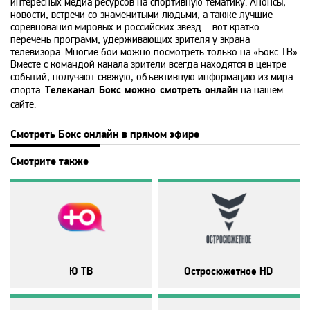
интересных медиа ресурсов на спортивную тематику. Анонсы,
новости, встречи со знаменитыми людьми, а также лучшие
MTV 80s
соревнования мировых и российских звезд – вот кратко
перечень программ, удерживающих зрителя у экрана
телевизора. Многие бои можно посмотреть только на «Бокс ТВ».
MTV Hits
Вместе с командой канала зрители всегда находятся в центре
событий, получают свежую, объективную информацию из мира
спорта.
Телеканал Бокс можно смотреть онлайн
на нашем
Nat Geo Wild
сайте.
Смотреть Бокс онлайн в прямом эфире
National Geographic
Смотрите также
Nick Jr
Nickelodeon
Paramount Channel
Ю ТВ
Остросюжетное HD