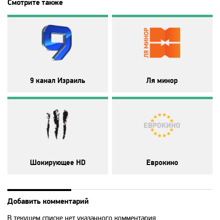
Смотрите также
Animal Planet
BBC World News
Bollywood
9 канал Израиль
Ля минор
Boomerang
Bridge TV
Discovery
Шокирующее HD
Еврокино
Discovery science
Добавить комментарий
В текущем списке нет указанного комментария