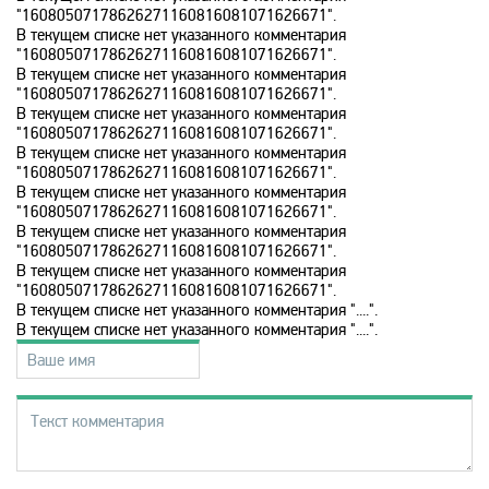
Disney
"16080507178626271160816081071626671".
В текущем списке нет указанного комментария
"16080507178626271160816081071626671".
DNK
В текущем списке нет указанного комментария
"16080507178626271160816081071626671".
В текущем списке нет указанного комментария
"16080507178626271160816081071626671".
DTX
В текущем списке нет указанного комментария
"16080507178626271160816081071626671".
В текущем списке нет указанного комментария
Europa Plus TV
"16080507178626271160816081071626671".
В текущем списке нет указанного комментария
"16080507178626271160816081071626671".
Fox Life
В текущем списке нет указанного комментария
"16080507178626271160816081071626671".
В текущем списке нет указанного комментария "....".
В текущем списке нет указанного комментария "....".
Galaxy TV
Gulli
History