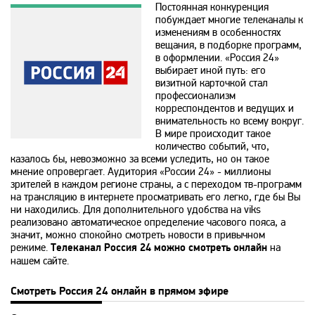
Постоянная конкуренция
побуждает многие телеканалы к
365
изменениям в особенностях
вещания, в подборке программ,
в оформлении. «Россия 24»
выбирает иной путь: его
9 канал Израиль
визитной карточкой стал
профессионализм
корреспондентов и ведущих и
A1
внимательность ко всему вокруг.
В мире происходит такое
количество событий, что,
казалось бы, невозможно за всеми уследить, но он такое
A2
мнение опровергает. Аудитория «
России
24» - миллионы
зрителей в каждом регионе страны, а с переходом тв-программ
на трансляцию в интернете просматривать его легко, где бы Вы
Amedia Hit
ни находились. Для дополнительного удобства на viks
реализовано автоматическое определение часового пояса, а
значит, можно спокойно смотреть новости в привычном
Amedia Premium HD
режиме.
Телеканал Россия 24 можно смотреть онлайн
на
нашем сайте.
Ani
Смотреть Россия 24 онлайн в прямом эфире