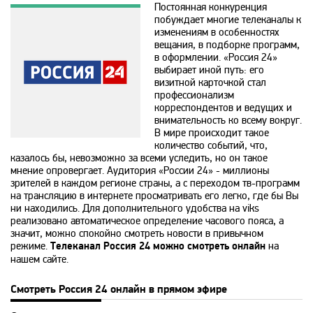
Постоянная конкуренция
побуждает многие телеканалы к
365
изменениям в особенностях
вещания, в подборке программ,
в оформлении. «Россия 24»
выбирает иной путь: его
9 канал Израиль
визитной карточкой стал
профессионализм
корреспондентов и ведущих и
A1
внимательность ко всему вокруг.
В мире происходит такое
количество событий, что,
казалось бы, невозможно за всеми уследить, но он такое
A2
мнение опровергает. Аудитория «
России
24» - миллионы
зрителей в каждом регионе страны, а с переходом тв-программ
на трансляцию в интернете просматривать его легко, где бы Вы
Amedia Hit
ни находились. Для дополнительного удобства на viks
реализовано автоматическое определение часового пояса, а
значит, можно спокойно смотреть новости в привычном
Amedia Premium HD
режиме.
Телеканал Россия 24 можно смотреть онлайн
на
нашем сайте.
Ani
Смотреть Россия 24 онлайн в прямом эфире