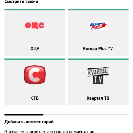
Смотрите также
Animal Planet
BBC World News
Bollywood
ОЦЕ
Europa Plus TV
Boomerang
Bridge TV
Discovery
СТБ
Квартал ТВ
Discovery science
Добавить комментарий
В текущем списке нет указанного комментария