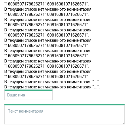
Disney
"16080507178626271160816081071626671".
В текущем списке нет указанного комментария
"16080507178626271160816081071626671".
DNK
В текущем списке нет указанного комментария
"16080507178626271160816081071626671".
В текущем списке нет указанного комментария
"16080507178626271160816081071626671".
DTX
В текущем списке нет указанного комментария
"16080507178626271160816081071626671".
В текущем списке нет указанного комментария
Europa Plus TV
"16080507178626271160816081071626671".
В текущем списке нет указанного комментария
"16080507178626271160816081071626671".
Fox Life
В текущем списке нет указанного комментария
"16080507178626271160816081071626671".
В текущем списке нет указанного комментария "....".
В текущем списке нет указанного комментария "....".
Galaxy TV
Gulli
History