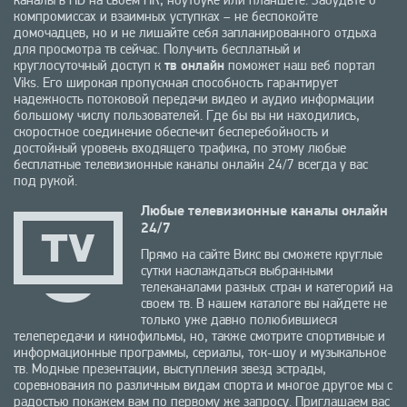
каналы в HD на своем ПК, ноутбуке или планшете. Забудьте о
компромиссах и взаимных уступках – не беспокойте
домочадцев, но и не лишайте себя запланированного отдыха
для просмотра тв сейчас. Получить бесплатный и
круглосуточный доступ к
тв онлайн
поможет наш веб портал
Viks. Его широкая пропускная способность гарантирует
надежность потоковой передачи видео и аудио информации
большому числу пользователей. Где бы вы ни находились,
скоростное соединение обеспечит бесперебойность и
достойный уровень входящего трафика, по этому любые
бесплатные телевизионные каналы онлайн 24/7 всегда у вас
под рукой.
Любые телевизионные каналы онлайн
24/7
Прямо на сайте Викс вы сможете круглые
сутки наслаждаться выбранными
телеканалами разных стран и категорий на
своем тв. В нашем каталоге вы найдете не
только уже давно полюбившиеся
телепередачи и кинофильмы, но, также смотрите спортивные и
информационные программы, сериалы, ток-шоу и музыкальное
тв. Модные презентации, выступления звезд эстрады,
соревнования по различным видам спорта и многое другое мы с
радостью покажем вам по первому же запросу. Приглашаем вас