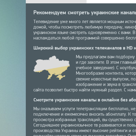
Рекомендуем смотреть украинские каналы
Телевидение уже много лет является мощным источ
домой, чтобы посмотреть любимую передачу, киноф
украинском языке смотреть одновременно с вами. В
наслаждаться любой программой совершенно бесплат
Широкий выбор украинских телеканалов в HD н
Мы предлагаем вам подборку с
и где захотите. В этом главны
учебное заведение). С ноутбук
Многообразие контента, котор
свежие новостные выпуски, п
изображение и звука в трансл
сайта позволит быстро найти нужный раздел. С нами
Смотрите украинские каналы в онлайне без аб
Мы оказываем услуги телетрансляции бесплатно, не 
подключение и ежемесячно вносить абонплату. К то
просмотра избранных трансляций, вы существенно 
Сегодняшнее украиноязычное тв развивается и повы
производства Украины имеют высокие рейтинги и от