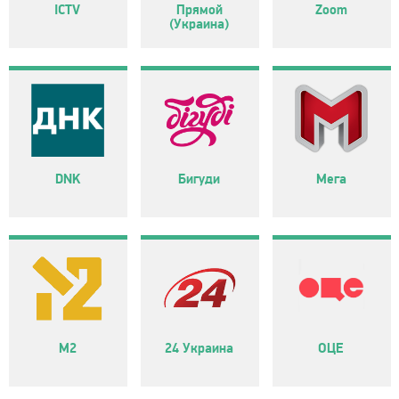
ICTV
Прямой
Zoom
(Украина)
DNK
Бигуди
Мега
М2
24 Украина
ОЦЕ