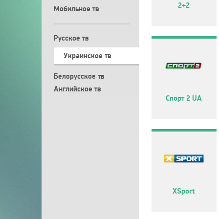
2+2
Мобильное тв
Русское тв
Украинское тв
Белорусское тв
Английское тв
Спорт 2 UA
XSport