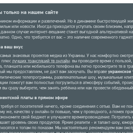
 только на нашем сайте
ником информации и развлечений. Но в динамике быстротекущей жи
ильм или новости. Иногда приходится уступать своим близким, напр
 данном случае интернет-вещание станет выгодной альтернативой ка
но. Одно, что требуется от вас – это наличие современного гаджет
а ваш вкус
амых знаковых проектов медиа из Украины. У нас комфортно смотрет
й плюс
лучших трансляций тв онлайн
: вы проводите время с пользой,
а, планшета или мобильного телефона вы легко просмотрите тв в тра
ый мы предоставляем, не даст вам заскучать. Вы вправе
украинское 
олитические телепрограммы, развлекательные шоу, музыкальные кли
яции помогут вам полностью погрузиться в атмосферу событий, прои
 вы сразу выберете, чем занять ребёнка или как провести обеденный
онентской платы в прямом эфире
требуя от посетителей ничего, кроме соединения с сетью. Вам не по
му же, качество у онлайн-tv повыше, чем у проводного, а помех пра
сэкономите свой бюджет и улучшаете времяпровождение. Потратить 
шает уровень своих продуктов. Яркие реалити - и талант-шоу, юмо
носятся к топам по показам. Мы настоятельно рекомендуем вам смот