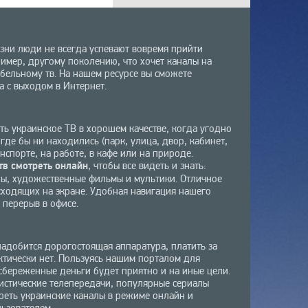
зни люди не всегда успевают вовремя прийти
имер, другому поколению, что хочет каналы на
бельному тв. На нашем ресурсе вы сможете
а с выходом в Интернет.
ь украинское ТВ в хорошем качестве, когда угодно
 где бы ни находились (парк, улица, двор, кабинет,
нспорте, на работе, в кафе или на природе.
тв смотреть онлайн
, чтобы все видеть и знать:
пы, художественные фильмы и мультики. Отличное
сходящих на экране. Удобная навигация нашего
 перерыв в офисе.
надобится дорогостоящая аппаратура, платить за
ктически нет. Пользуясь нашим порталом для
сбереженные деньги будет приятно и на иные цели.
ристические телепередачи, популярные сериалы
реть украинские каналы в режиме онлайн и