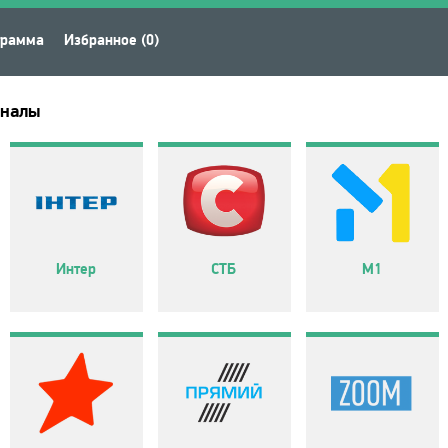
грамма
Избранное (0)
аналы
Интер
СТБ
М1