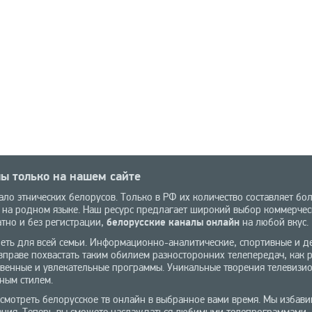
ы только на нашем сайте
ло этнических белорусов. Только в РФ их количество составляет бол
 на родном языке. Наш ресурс предлагает широкий выбор коммерческ
тно и без регистрации,
белорусские каналы онлайн
на любой вкус.
реть для всей семьи. Информационно-аналитические, спортивные и де
праве похвастать таким обилием разносторонних телепередач, как 
твенные и увлекательные программы. Уникальные творения телевизи
ным стилем.
смотреть белорусское тв онлайн в выбранное вами время. Мы избави