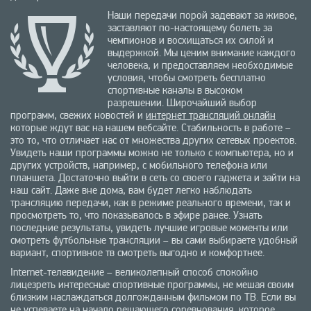
Наши передачи порой задевают за живое,
заставляют по-настоящему болеть за
чемпионов и восхищаться их силой и
выдержкой. Мы ценим внимание каждого
человека, и предоставляем необходимые
условия, чтобы смотреть бесплатно
спортивные каналы в высоком
разрешении. Широчайший выбор
программ, свежих новостей и
интернет трансляций онлайн
которые ждут вас на нашем вебсайте. Стабильность в работе –
это то, что отличает нас от множества других сетевых проектов.
Увидеть наши программы можно не только с компьютера, но и
других устройств, например, с мобильного телефона или
планшета. Достаточно выйти в сеть со своего гаджета и зайти на
наш сайт. Даже вне дома, вам будет легко наблюдать
трансляцию передачи, как в режиме реального времени, так и
просмотреть то, что показывалось в эфире ранее. Узнать
последние результаты, увидеть лучшие игровые моменты или
смотреть футбольные трансляции – вы сами выбираете удобный
вариант, спортивное тв смотреть выгодно и комфортнее.
Internet-телевидение – великолепный способ спокойно
лицезреть интересные спортивные программы, не мешая своим
близким наслаждаться долгожданным фильмом по ТВ. Если вы
не успеваете на начало решающего соревнования, которое