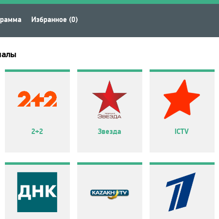
грамма
Избранное (0)
налы
2+2
Звезда
ICTV