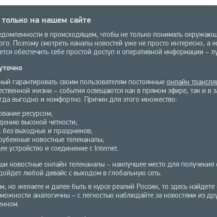
 только на нашем сайте
едомленности в происходящем, чтобы не только понимать окружающу
го. Поэтому смотреть каналы новостей уже не просто интересно, а 
уется обеспечить себе простой доступ к оперативной информации – л
уточно
бный гарантировать своим пользователям постоянные
онлайн трансля
ественной жизни – события освещаются как в прямом эфире, так и в
гда выгодно и комфортно. Причин для этого множество:
ование ресурсом;
идению высокой четкости;
ю, без выходных и праздников;
зарубежные новостные телеканалы;
 устройство и соединение с Internet
аши новостные онлайн телеканалы – наилучшее место для получения
дойдет любой девайс с выходом в глобальную сеть.
м, но желаете и далее быть в курсе реалий России, то здесь найдет
можности аналогичны – с легкостью наблюдайте за новостями из дру
енном.