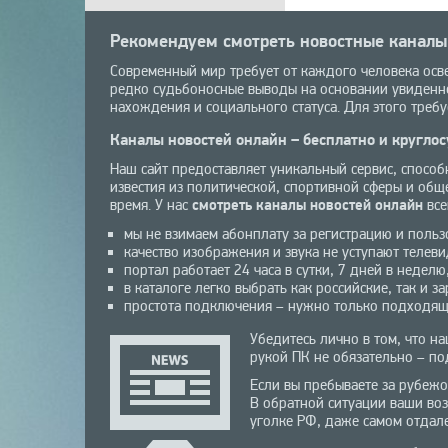
Рекомендуем смотреть новостные каналы
Современный мир требует от каждого человека осв
редко судьбоносные выводы на основании увиденно
нахождения и социального статуса. Для этого треб
Каналы новостей онлайн – бесплатно и круглос
Наш сайт предоставляет уникальный сервис, спосо
известия из политической, спортивной сферы и общ
время. У нас
смотреть каналы новостей онлайн
все
мы не взимаем абонплату за регистрацию и польз
качество изображения и звука не уступают телев
портал работает 24 часа в сутки, 7 дней в недел
в каталоге легко выбрать как российские, так и 
простота подключения – нужно только подходящее
Убедитесь лично в том, что н
рукой ПК не обязательно – по
Если вы пребываете за рубежо
В обратной ситуации ваши воз
уголке РФ, даже самом отдал