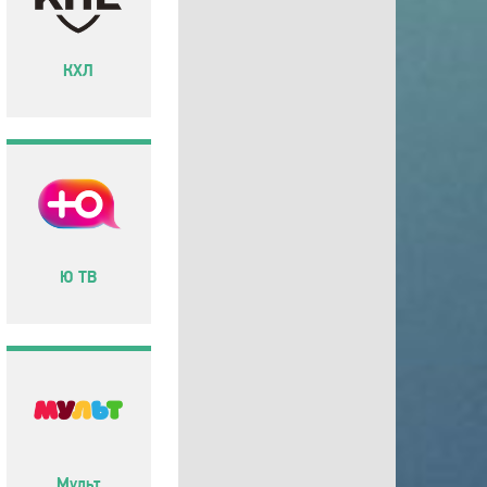
КХЛ
Ю ТВ
Мульт