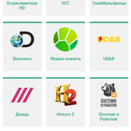
Остросюжетное
НСТ
СоюзМультфильм
HD
Discovery
Живая планета
UDAR
Дождь
History 2
Охотник и
Рыболов