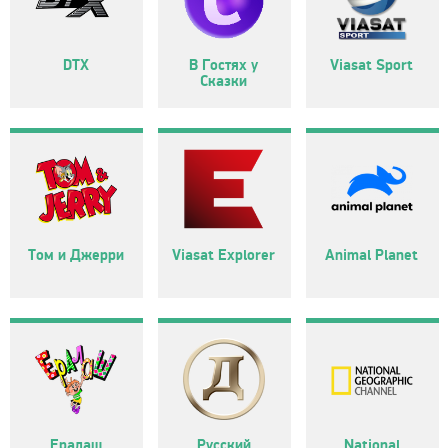
DTX
В Гостях у
Viasat Sport
Сказки
Том и Джерри
Viasat Explorer
Animal Planet
Ералаш
Русский
National