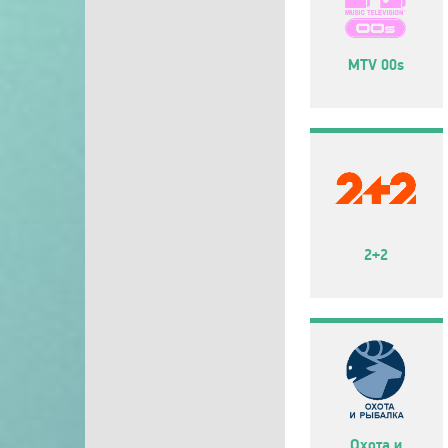
MTV 00s
2+2
Охота и