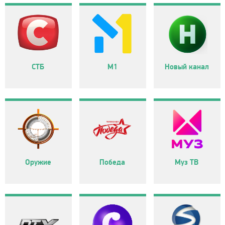
СТБ
М1
Новый канал
Оружие
Победа
Муз ТВ