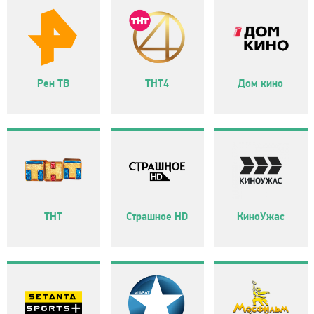
Рен ТВ
ТНТ4
Дом кино
ТНТ
Страшное HD
КиноУжас